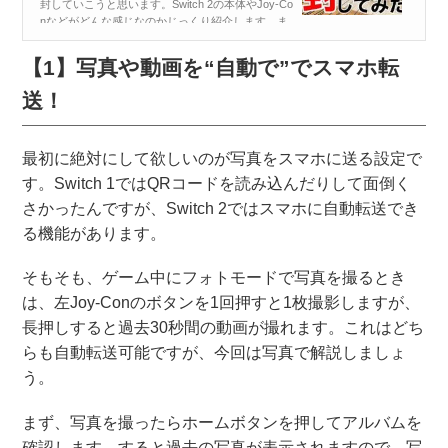
封していこうと思います。Switch 2の本体やJoy-Co
nなどがどんな感じなのかじっくり紹介します。ま
た、Switch 1からSwitch 2へのデータ移行をどうす
ればいいのか、実際に私のSwitch...
【1】写真や動画を“自動で”でスマホ転
送！
最初に絶対にして欲しいのが写真をスマホに送る設定で
す。Switch 1ではQRコードを読み込んだりして面倒く
さかったんですが、Switch 2ではスマホに自動転送でき
る機能があります。
そもそも、ゲーム中にフォトモードで写真を撮るとき
は、左Joy-Conのボタンを1回押すと1枚撮影しますが、
長押しすると過去30秒間の動画が撮れます。これはどち
らも自動転送可能ですが、今回は写真で解説しましょ
う。
まず、写真を撮ったらホームボタンを押してアルバムを
確認します。すると過去の写真が表示されますので、写