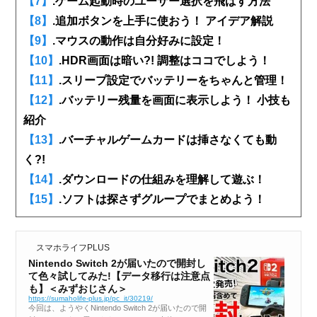
【7】
.ゲーム起動時のユーザー選択を飛ばす方法
【8】
.追加ボタンを上手に使おう！ アイデア解説
【9】
.マウスの動作は自分好みに設定！
【10】
.HDR画面は暗い?! 調整はココでしよう！
【11】
.スリープ設定でバッテリーをちゃんと管理！
【12】
.バッテリー残量を画面に表示しよう！ 小技も
紹介
【13】
.バーチャルゲームカードは挿さなくても動
く?!
【14】
.ダウンロードの仕組みを理解して遊ぶ！
【15】
.ソフトは探さずグループでまとめよう！
スマホライフPLUS
Nintendo Switch 2が届いたので開封し
て色々試してみた!【データ移行は注意点
も】＜みずおじさん＞
https://sumaholife-plus.jp/pc_it/30219/
今回は、ようやくNintendo Switch 2が届いたので開