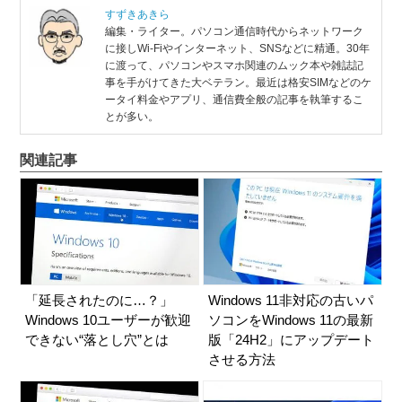
重要で、過度の熱はパフォーマンスの低下や機器の
すずきあきら
寿命短縮につながります。 この記事で...
編集・ライター。パソコン通信時代からネットワーク
に接しWi-Fiやインターネット、SNSなどに精通。30年
に渡って、パソコンやスマホ関連のムック本や雑誌記
事を手がけてきた大ベテラン。最近は格安SIMなどのケ
ータイ料金やアプリ、通信費全般の記事を執筆するこ
とが多い。
関連記事
「延長されたのに…？」
Windows 11非対応の古いパ
Windows 10ユーザーが歓迎
ソコンをWindows 11の最新
できない“落とし穴”とは
版「24H2」にアップデート
させる方法