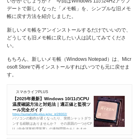
いかがでしょうか？ 今回はWindows 11の24H2アップ
デートで新しくなった「メモ帳」を、シンプルな旧メモ
帳に戻す方法を紹介しました。
新しいメモ帳をアンインストールするだけでいいので、
どうしても旧メモ帳に戻したい人は試してみてくださ
い。
もちろん、新しいメモ帳（Windows Notepad）は、Micr
osoft Storeで再インストールすればいつでも元に戻せま
す。
スマホライフPLUS
【2025年最新】Windows 10/11のCPU
温度確認方法と対処法｜適正値と監視ツ
ール完全ガイド
https://sumaholife-plus.jp/pc_it/28002/
パソコンの動作が遅くなったり、突然シャットダウ
ンする経験はありませんか？ その原因の一つがCP
U（中央演算処理装置）の過熱問題かもしれませ
ん。CPUは常に適切な温度範囲内で動作することが