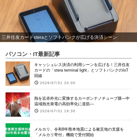
三井住友カードsteraとソフトバンクが広げる決済シーン
パソコン・IT最新記事
キャッシュレス決済の利用シーンを広げる！三井住友
カードの「stera terminal light」とソフトバンクのIoT
回線
2026/07/31 20:00
熱を近赤外光に変換するカーボンナノチューブ膜―中
温域熱光発電の高効率化に道筋―
2026/07/31 19:30
メルカリ、令和8年熊本地震による被災地の支援を
「メルカリ寄付」機能で受付開始