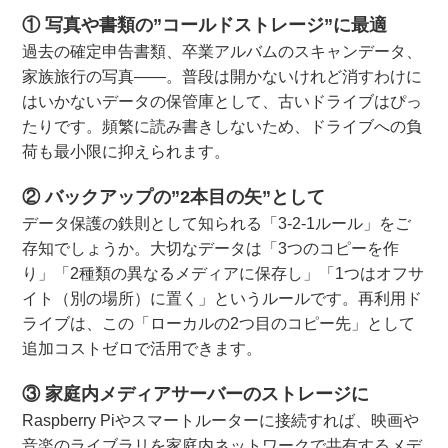
① 写真や書類の”コールドストレージ”に最適
過去の確定申告書類、卒業アルバムのスキャンデータ、
家族旅行の写真——。普段は開かないけれど消すわけに
はいかないデータの保管庫として、古いドライブはぴっ
たりです。頻繁に読み書きしないため、ドライブへの負
荷も最小限に抑えられます。
② バックアップの”2本目の矢”として
データ保護の鉄則として知られる「3-2-1ルール」をご
存知でしょうか。大切なデータは「3つのコピーを作
り」「2種類の異なるメディアに保存し」「1つはオフサ
イト（別の場所）に置く」というルールです。再利用ド
ライブは、この「ローカルの2つ目のコピー先」として
追加コストゼロで活用できます。
③ 家庭内メディアサーバーのストレージに
Raspberry Piやスマートルーターに接続すれば、映画や
音楽のライブラリを家庭内ネットワークで共有するメデ