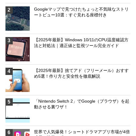
Googleマップで見つけたちょっと不気味なストリ
2
ートビュー10選：すぐ見れる座標付き
【2025年最新】Windows 10/11のCPU温度確認方
3
法と対処法｜適正値と監視ツール完全ガイド
【2025年最新】捨てアド（フリーメール）おすす
4
め5選！作り方と安全性を徹底解説
「Nintendo Switch 2」でGoogle（ブラウザ）を起
5
動させる裏ワザ！
世界で人気爆発！ショートドラマアプリ市場が4倍
6