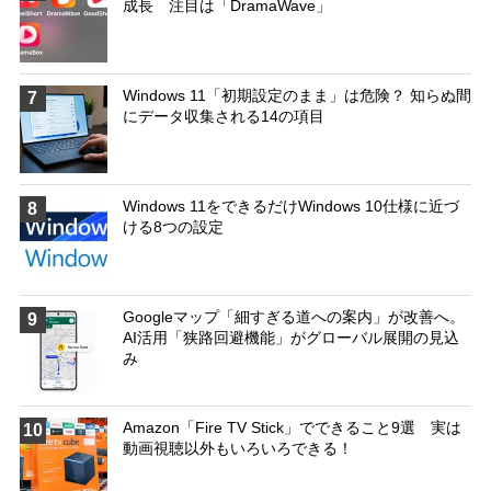
成長 注目は「DramaWave」
Windows 11「初期設定のまま」は危険？ 知らぬ間
7
にデータ収集される14の項目
Windows 11をできるだけWindows 10仕様に近づ
8
ける8つの設定
Googleマップ「細すぎる道への案内」が改善へ。
9
AI活用「狭路回避機能」がグローバル展開の見込
み
Amazon「Fire TV Stick」でできること9選 実は
10
動画視聴以外もいろいろできる！