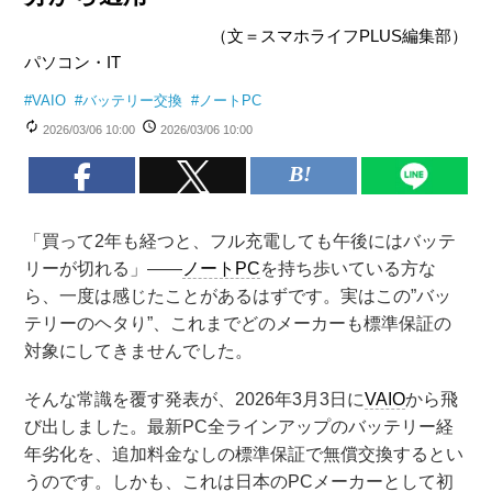
（文＝スマホライフPLUS編集部）
パソコン・IT
#
VAIO
#
バッテリー交換
#
ノートPC
2026/03/06 10:00
2026/03/06 10:00
「買って2年も経つと、フル充電しても午後にはバッテ
リーが切れる」——
ノートPC
を持ち歩いている方な
ら、一度は感じたことがあるはずです。実はこの”バッ
テリーのヘタり”、これまでどのメーカーも標準保証の
対象にしてきませんでした。
そんな常識を覆す発表が、2026年3月3日に
VAIO
から飛
び出しました。最新PC全ラインアップのバッテリー経
年劣化を、追加料金なしの標準保証で無償交換するとい
うのです。しかも、これは日本のPCメーカーとして初