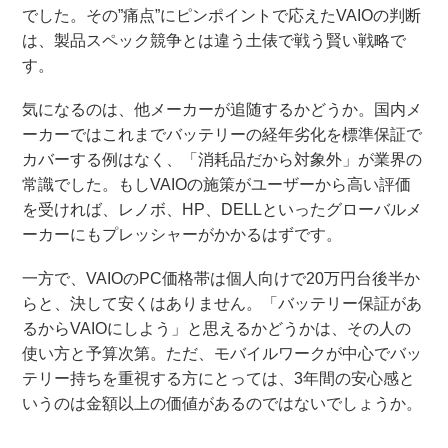
でした。その”痛点”にピンポイントで応えたVAIOの判断
は、製品スペック競争とは違う土俵で戦う賢い戦略で
す。
気になるのは、他メーカーが追随するかどうか。国内メ
ーカーではこれまでバッテリーの経年劣化を標準保証で
カバーする例はなく、「消耗品だから対象外」が業界の
常識でした。もしVAIOの施策がユーザーから高い評価
を受ければ、レノボ、HP、DELLといったグローバルメ
ーカーにもプレッシャーがかかるはずです。
一方で、VAIOのPC価格帯は個人向けで20万円台後半か
らと、決して安くはありません。「バッテリー保証があ
るからVAIOにしよう」と思えるかどうかは、その人の
使い方と予算次第。ただ、モバイルワークが中心でバッ
テリー持ちを重視する方にとっては、3年間の安心感と
いうのは金額以上の価値があるのではないでしょうか。