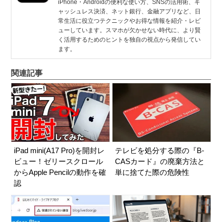
iPhone・Androidの便利な使い方、SNSの活用術、キ
ャッシュレス決済、ネット銀行、金融アプリなど、日
常生活に役立つテクニックやお得な情報を紹介・レビ
ューしています。スマホが欠かせない時代に、より賢
く活用するためのヒントを独自の視点から発信してい
ます。
関連記事
iPad mini(A17 Pro)を開封レ
テレビを処分する際の『B-
ビュー！ゼリースクロール
CASカード』の廃棄方法と
からApple Pencilの動作を確
単に捨てた際の危険性
認