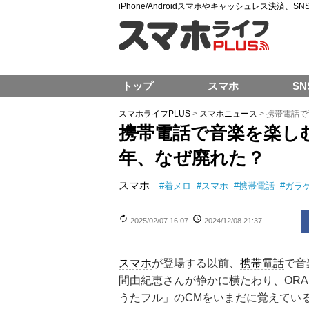
iPhone/Androidスマホやキャッシュレス決済、
トップ
スマホ
SN
スマホライフPLUS
>
スマホニュース
>
携帯電話で
携帯電話で音楽を楽し
年、なぜ廃れた？
スマホ
#
着メロ
#
スマホ
#
携帯電話
#
ガラ
2025/02/07 16:07
2024/12/08 21:37
スマホ
が登場する以前、
携帯電話
で音
間由紀恵さんが静かに横たわり、ORAN
うたフル」のCMをいまだに覚えてい