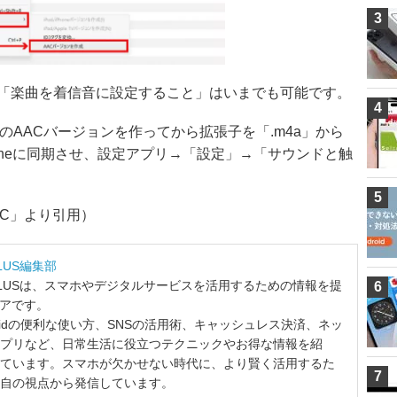
3
「楽曲を着信音に設定すること」はいまでも可能です。
4
で楽曲のAACバージョンを作ってから拡張子を「.m4a」から
honeに同期させ、設定アプリ→「設定」→「サウンドと触
5
oAC」より引用）
LUS編集部
LUSは、スマホやデジタルサービスを活用するための情報を提
6
ィアです。
ndroidの便利な使い方、SNSの活用術、キャッシュレス決済、ネッ
プリなど、日常生活に役立つテクニックやお得な情報を紹
ています。スマホが欠かせない時代に、より賢く活用するた
7
自の視点から発信しています。