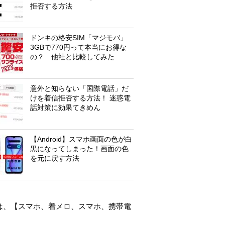
拒否する方法
ドンキの格安SIM「マジモバ」
3GBで770円って本当にお得な
の？ 他社と比較してみた
意外と知らない「国際電話」だ
けを着信拒否する方法！ 迷惑電
話対策に効果てきめん
【Android】スマホ画面の色が白
黒になってしまった！画面の色
を元に戻す方法
は、【
スマホ
、
着メロ
、
スマホ
、
携帯電