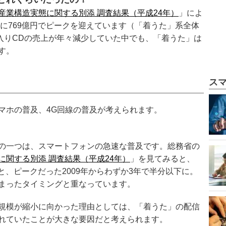
産業構造実態に関する別添 調査結果（平成24年）
」によ
9年に769億円でピークを迎えています（「着うた」系全体
代に入りCDの売上が年々減少していた中でも、「着うた」は
す。
ス
マホの普及、4G回線の普及が考えられます。
の一つは、スマートフォンの急速な普及です。総務省の
関する別添 調査結果（平成24年）
」を見てみると、
円と、ピークだった2009年からわずか3年で半分以下に。
まったタイミングと重なっています。
規模が縮小に向かった理由としては、「着うた」の配信
れていたことが大きな要因だと考えられます。