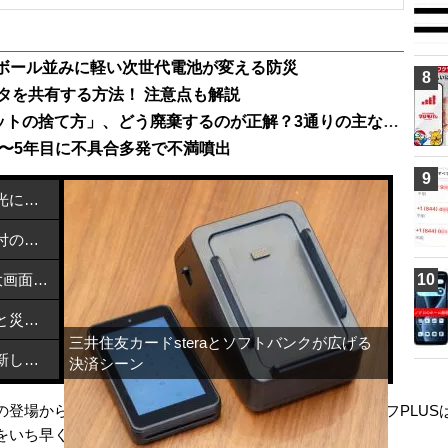
段ボール並みに軽い次世代電池が変える防災
8
ータを共有する方法！ 注意点も解説
意外と困る「不要なスマホ・タブレットの捨て方」、どう廃棄するのが正解？3通りの主な処分方法
」3〜5年目に不具合多発で不満噴出
9
カーボンナノチューブで熱を近赤外光に変換する方法
メルカリで熊本地震支援を開始：寄付の方法と活用先
NEC「LAVIE Tab T12」発売！2.5K大画面Androidタブレットが6万円台で登場
10
飯塚市とブリッジウェルがデジタルと災害支援で連携協定締結
三井住友カードsteraとソフトバンクが広げる
特定利用者情報を適正に扱うための新しい指針とは？
決済シーン
登場から20年、なぜ廃れた？のページです。スマホライフPLUS
をいち早くお届けします。