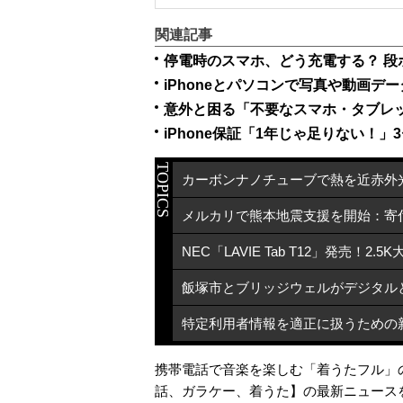
関連記事
停電時のスマホ、どう充電する？ 
iPhoneとパソコンで写真や動画デ
iPhone保証「1年じゃ足りない！
TOPICS
携帯電話で音楽を楽しむ「着うたフル」の
話
、
ガラケー
、
着うた
】の最新ニュース