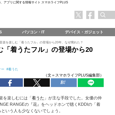
SNS、アプリに関する情報サイト スマホライフPLUS
S
パソコン・IT
デバイス・ガジェット
音楽を楽しむ「着うたフル」の登場から20年、なぜ廃れた？
む「着うたフル」の登場から20
ケー
#
着うた
（文＝スマホライフPLUS編集部）
楽を楽しむには「
着うた
」が主な手段でした。女優の仲
GE RANGEの『花』をヘッドホンで聴くKDDIの「着
るという人も少なくないでしょう。