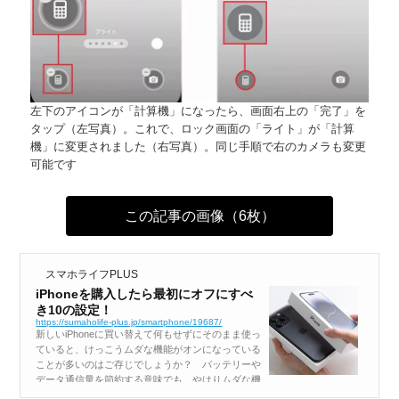
左下のアイコンが「計算機」になったら、画面右上の「完了」を
タップ（左写真）。これで、ロック画面の「ライト」が「計算
機」に変更されました（右写真）。同じ手順で右のカメラも変更
可能です
この記事の画像（6枚）
スマホライフPLUS
iPhoneを購入したら最初にオフにすべ
き10の設定！
https://sumaholife-plus.jp/smartphone/19687/
新しいiPhoneに買い替えて何もせずにそのまま使っ
ていると、けっこうムダな機能がオンになっている
ことが多いのはご存じでしょうか？ バッテリーや
データ通信量を節約する意味でも、やはりムダな機
能をオフにしておくべきでしょう。そこで今回は、i