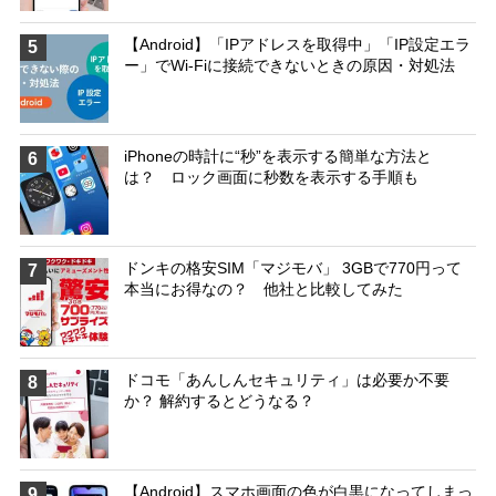
【Android】「IPアドレスを取得中」「IP設定エラ
5
ー」でWi-Fiに接続できないときの原因・対処法
iPhoneの時計に“秒”を表示する簡単な方法と
6
は？ ロック画面に秒数を表示する手順も
ドンキの格安SIM「マジモバ」 3GBで770円って
7
本当にお得なの？ 他社と比較してみた
ドコモ「あんしんセキュリティ」は必要か不要
8
か？ 解約するとどうなる？
【Android】スマホ画面の色が白黒になってしまっ
9