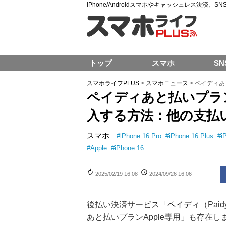
iPhone/Androidスマホやキャッシュレス決済、
トップ
スマホ
SN
スマホライフPLUS
>
スマホニュース
>
ペイディあと
ペイディあと払いプランAp
入する方法：他の支払
スマホ
#
iPhone 16 Pro
#
iPhone 16 Plus
#
i
#
Apple
#
iPhone 16
2025/02/19 16:08
2024/09/26 16:06
後払い決済サービス「
ペイディ
（Pai
あと払いプランApple専用」も存在し