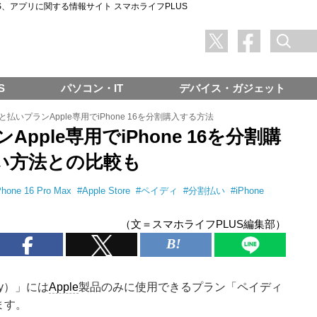
SNS、アプリに関する情報サイト スマホライフPLUS
S
パソコン・IT
デバイス・ガジェット
払いプランApple専用でiPhone 16を分割購入する方法
ple専用でiPhone 16を分割購
い方法との比較も
Phone 16 Pro Max
#
Apple Store
#
ペイディ
#
分割払い
#
iPhone
（文＝スマホライフPLUS編集部）
dy）」には
Apple
製品のみに使用できるプラン「ペイディ
ます。