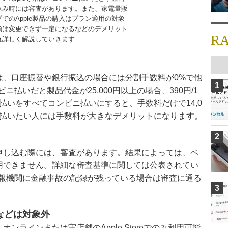
込み時には審査があります。また、家電量販
でのApple製品の購入はプラン適用の対象
額は変更できず一定になるなどのデメリット
R
れ詳しく解説していきます
では、口座振替や銀行振込の場合には分割手数料が0%で他
1
払いだと製品代金が25,000円以上の場合、390円/1
払いをすべてコンビニ払いにすると、手数料だけで14,0
支払いたい人には手数料が大きなデメリットになります。
2
を申し込む際には、審査があります。結果によっては、ペ
利用できません。詳細な審査基準に関しては公表されてい
報機関に金融事故の記録が残っている場合は審査に通る
3
入などは対象外
オンラインまたは実店舗のApple Storeでのみ利用可能