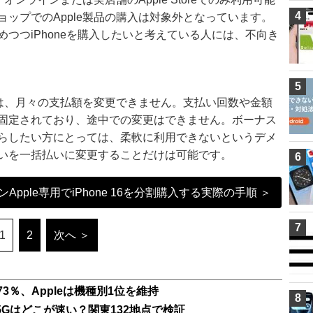
4
ップでのApple製品の購入は対象外となっています。
つつiPhoneを購入したいと考えている人には、不向き
5
では、月々の支払額を変更できません。支払い回数や金額
固定されており、途中での変更はできません。ボーナス
らしたい方にとっては、柔軟に利用できないというデメ
いを一括払いに変更することだけは可能です。
6
ple専用でiPhone 16を分割購入する実際の手順 ＞
7
1
2
次へ ＞
73％、Appleは機種別1位を維持
8
Gはどこが速い？関東132地点で検証