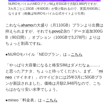
NUROモバイルのNEOプランWは月55GBで月額3,980円ですが、
3カ月ごとに15GB（年60GB）が受け取れるので、実質月60GBに
なります（画像はNUROモバイル公式サイトより引用）
これなら
ahamo
の大盛り（月110GB）プランより出費は
抑えられますが、それでも
povo2.0
の「データ追加300G
B（90日間）」オプション（100GBで3,278円）よりは
ちょっと割高ですね。
●NUROモバイル「NEOプラン」は→
こちら
「やっぱり大容量になると格安SIMはダメだなぁ……」
と思ったアナタ、ちょっと待ってください。まず、「
mi
neo
（マイネオ）」のマイピタには25年3月に50GBプラ
ンが新設されました。価格は月額2,948円なので、こち
らはかなり安い水準でしょう。
●mineo「料金表」は→
こちら