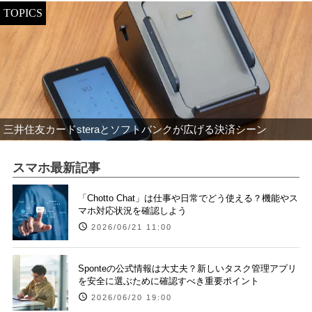
TOPICS
三井住友カードsteraとソフトバンクが広げる決済シーン
スマホ最新記事
「Chotto Chat」は仕事や日常でどう使える？機能やス
マホ対応状況を確認しよう
2026/06/21 11:00
Sponteの公式情報は大丈夫？新しいタスク管理アプリ
を安全に選ぶために確認すべき重要ポイント
2026/06/20 19:00