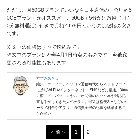
ただし、月50GBプランでいいなら日本通信の「合理的5
0GBプラン」がオススメ。月50GB＋5分かけ放題（月7
0分無料通話）付きで月額2,178円というのは破格の安さ
です。
※文中の価格はすべて税込みです。
※文中のプランは25年4月1日時点のものです。今後変
更される可能性もあります。
すずきあきら
編集・ライター。パソコン通信時代からネットワーク
に接しWi-Fiやインターネット、SNSなどに精通。30年
に渡って、パソコンやスマホ関連のムック本や雑誌記
事を手がけてきた大ベテラン。最近は格安SIMなどのケ
ータイ料金やアプリ、通信費全般の記事を執筆するこ
とが多い。
＜ 前へ
1
2