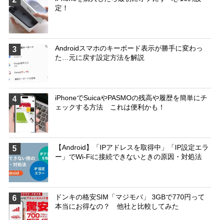
定！
Androidスマホのキーボード表示が勝手に変わっ
3
た…元に戻す設定方法を解説
iPhoneでSuicaやPASMOの残高や履歴を簡単にチ
4
ェックする方法 これは便利かも！
【Android】「IPアドレスを取得中」「IP設定エラ
5
ー」でWi-Fiに接続できないときの原因・対処法
ドンキの格安SIM「マジモバ」 3GBで770円って
6
本当にお得なの？ 他社と比較してみた