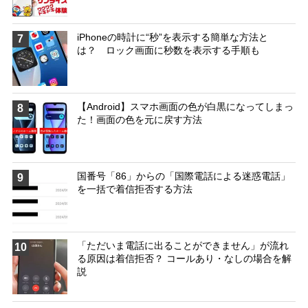
iPhoneの時計に“秒”を表示する簡単な方法と
7
は？ ロック画面に秒数を表示する手順も
【Android】スマホ画面の色が白黒になってしまっ
8
た！画面の色を元に戻す方法
国番号「86」からの「国際電話による迷惑電話」
9
を一括で着信拒否する方法
「ただいま電話に出ることができません」が流れ
10
る原因は着信拒否？ コールあり・なしの場合を解
説