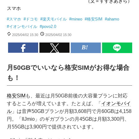
（文＝すずきあきら）
スマホ
#
スマホ
#
ドコモ
#
楽天モバイル
#
mineo
#
格安SIM
#
ahamo
#
イオンモバイル
#
povo2.0
2025/04/02 15:30
2025/04/02 15:30
月50GBでいいなら格安SIMがお得な場合
も！
格安SIM
も、最近は月50GB前後の大容量プランに対応
するところが増えています。たとえば、「
イオンモバイ
ル
」は音声50GBプランが月額3,608円で月60GBは4,158
円。「IIJmio」のギガプランの月45GBは月額3,300円、
月55GBは3,900円で提供されています。