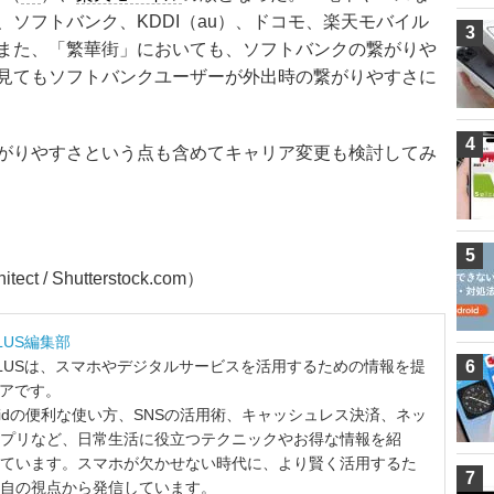
ソフトバンク、KDDI（au）、ドコモ、楽天モバイル
3
また、「繁華街」においても、ソフトバンクの繋がりや
見てもソフトバンクユーザーが外出時の繋がりやすさに
4
がりやすさという点も含めてキャリア変更も検討してみ
5
hitect / Shutterstock.com
）
LUS編集部
LUSは、スマホやデジタルサービスを活用するための情報を提
6
ィアです。
ndroidの便利な使い方、SNSの活用術、キャッシュレス決済、ネッ
プリなど、日常生活に役立つテクニックやお得な情報を紹
ています。スマホが欠かせない時代に、より賢く活用するた
7
自の視点から発信しています。