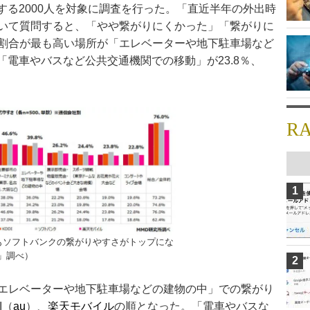
する2000人を対象に調査を行った。「直近半年の外出時
いて質問すると、「やや繋がりにくかった」「繋がりに
割合が最も高い場所が「エレベーターや地下駐車場など
で「電車やバスなど公共交通機関での移動」が23.8％、
R
1
もソフトバンクの繋がりやすさがトップにな
」調べ）
2
エレベーターや地下駐車場などの建物の中」での繋がり
I（
au
）、
楽天モバイル
の順となった。「電車やバスな