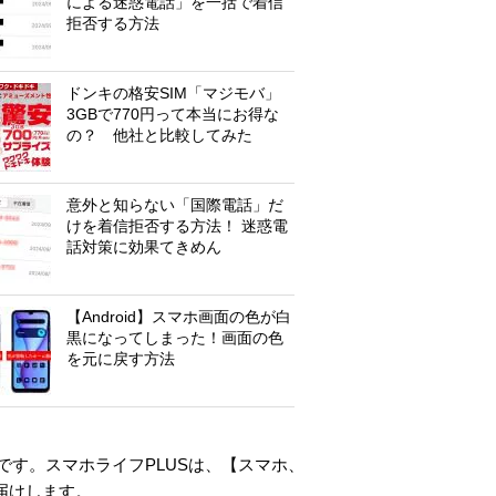
による迷惑電話」を一括で着信
拒否する方法
ドンキの格安SIM「マジモバ」
3GBで770円って本当にお得な
の？ 他社と比較してみた
意外と知らない「国際電話」だ
けを着信拒否する方法！ 迷惑電
話対策に効果てきめん
【Android】スマホ画面の色が白
黒になってしまった！画面の色
を元に戻す方法
す。スマホライフPLUSは、【
スマホ
、
届けします。