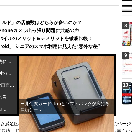
ナルド」の店舗数はどちらが多いのか？
8
Phoneカメラ出っ張り問題に共感の声
モバイルのメリット＆デメリットを徹底比較！
ndroid」 シニアのスマホ利用に見えた“意外な差”
9
カーボンナノチューブで熱を近赤外光に変換する方法
メルカリで熊本地震支援を開始：寄付の方法と活用先
NEC「LAVIE Tab T12」発売！2.5K大画面Androidタブレットが6万円台で登場
10
飯塚市とブリッジウェルがデジタルと災害支援で連携協定締結
三井住友カードsteraとソフトバンクが広げる
特定利用者情報を適正に扱うための新しい指針とは？
決済シーン
さ満足度のトップはソフトバンクに【MMD研究所調べ】のページで
ド決済
、
ドコモ
、
au
、
楽天モバイル
】の最新ニュースをいち早くお