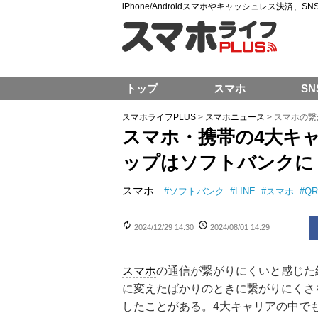
iPhone/Androidスマホやキャッシュレス決済、
トップ
スマホ
SN
スマホライフPLUS
>
スマホニュース
>
スマホの繋
スマホ・携帯の4大キ
ップはソフトバンクに
スマホ
#
ソフトバンク
#
LINE
#
スマホ
#
Q
2024/12/29 14:30
2024/08/01 14:29
スマホ
の通信が繋がりにくいと感じた
に変えたばかりのときに繋がりにくさ
したことがある。4大キャリアの中で