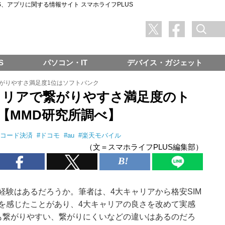
SNS、アプリに関する情報サイト スマホライフPLUS
S
パソコン・IT
デバイス・ガジェット
がりやすさ満足度1位はソフトバンク
ャリアで繋がりやすさ満足度のト
【MMD研究所調べ】
Rコード決済
#
ドコモ
#
au
#
楽天モバイル
（文＝スマホライフPLUS編集部）
経験はあるだろうか。筆者は、4大キャリアから格安SIM
を感じたことがあり、4大キャリアの良さを改めて実感
も繋がりやすい、繋がりにくいなどの違いはあるのだろ