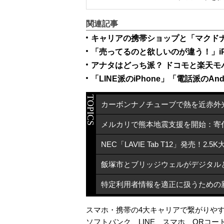
関連記事
キャリアの携帯ショップと「マクド
「売ってるのと欲しいのが違う！」i
アナタはどっち派？ ドコモと楽天
「LINE派のiPhone」「電話派のA
TOPICS
スマホ・携帯の4大キャリアで繋がりやす
ソフトバンク
、
LINE
、
スマホ
、
QRコー