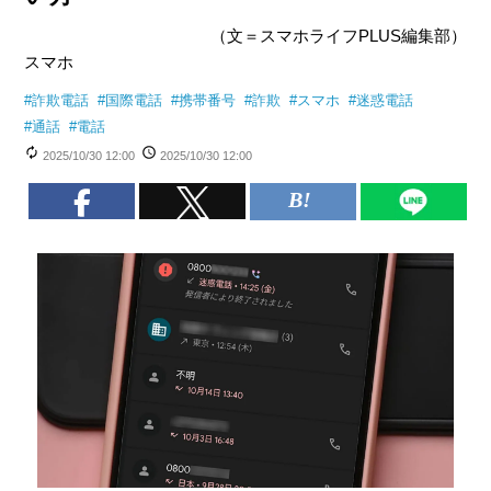
（文＝スマホライフPLUS編集部）
スマホ
#
詐欺電話
#
国際電話
#
携帯番号
#
詐欺
#
スマホ
#
迷惑電話
#
通話
#
電話
2025/10/30 12:00
2025/10/30 12:00