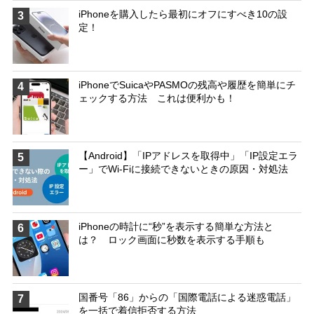
iPhoneを購入したら最初にオフにすべき10の設
3
定！
iPhoneでSuicaやPASMOの残高や履歴を簡単にチ
4
ェックする方法 これは便利かも！
【Android】「IPアドレスを取得中」「IP設定エラ
5
ー」でWi-Fiに接続できないときの原因・対処法
iPhoneの時計に“秒”を表示する簡単な方法と
6
は？ ロック画面に秒数を表示する手順も
国番号「86」からの「国際電話による迷惑電話」
7
を一括で着信拒否する方法