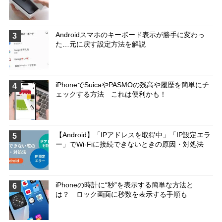
Androidスマホのキーボード表示が勝手に変わっ
3
た…元に戻す設定方法を解説
iPhoneでSuicaやPASMOの残高や履歴を簡単にチ
4
ェックする方法 これは便利かも！
【Android】「IPアドレスを取得中」「IP設定エラ
5
ー」でWi-Fiに接続できないときの原因・対処法
iPhoneの時計に“秒”を表示する簡単な方法と
6
は？ ロック画面に秒数を表示する手順も