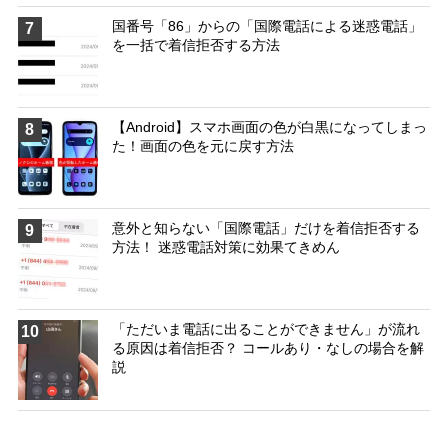
国番号「86」からの「国際電話による迷惑電話」
7
を一括で着信拒否する方法
【Android】スマホ画面の色が白黒になってしまっ
8
た！画面の色を元に戻す方法
意外と知らない「国際電話」だけを着信拒否する
9
方法！ 迷惑電話対策に効果てきめん
「ただいま電話に出ることができません」が流れ
10
る原因は着信拒否？ コールあり・なしの場合を解
説