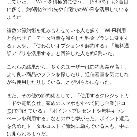
していた。「Wi-Fiを積極的に使う」（58.6％）も2番目
に多く、約6割が外出先や自宅でのWi-Fiを活用している
ようだ。
複数の節約術を組み合わせている人も多く、Wi-Fi利用
と合わせて「データ容量を減らした料金プランに変更す
る」人や、「使わないオプションを解約する」「無料通
話アプリを活用する」と回答した人も約3割いた。
これらの結果から、多くのユーザーは節約意識が高く、
より良い商品やプランを探したり、通信容量を気にしな
がら使用したりしていることが明らかになった。
また、その他の節約術として、「使用するクレジットカ
ードや電気会社、家族のスマホもすべて同じ企業(
ドコ
モ
)で揃えている」「ポイントプレゼントや無料キャン
ペーンを利用する」などの声も挙がった。ポイント還元
を含めたトータルコストで節約に励んでいる人も、中に
は見られるようだ。