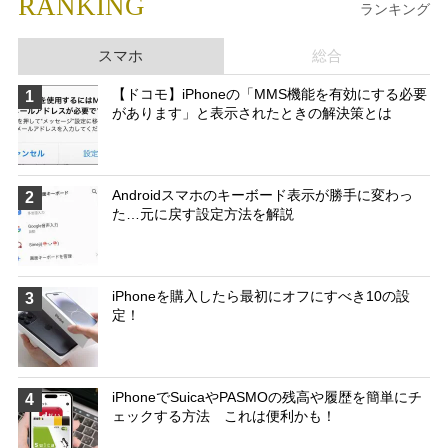
RANKING
ランキング
スマホ
総合
【ドコモ】iPhoneの「MMS機能を有効にする必要
1
があります」と表示されたときの解決策とは
Androidスマホのキーボード表示が勝手に変わっ
2
た…元に戻す設定方法を解説
iPhoneを購入したら最初にオフにすべき10の設
3
定！
iPhoneでSuicaやPASMOの残高や履歴を簡単にチ
4
ェックする方法 これは便利かも！