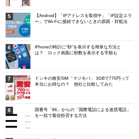
【Android】「IPアドレスを取得中」「IP設定エラ
5
ー」でWi-Fiに接続できないときの原因・対処法
iPhoneの時計に“秒”を表示する簡単な方法と
6
は？ ロック画面に秒数を表示する手順も
ドンキの格安SIM「マジモバ」 3GBで770円って
7
本当にお得なの？ 他社と比較してみた
国番号「86」からの「国際電話による迷惑電話」
8
を一括で着信拒否する方法