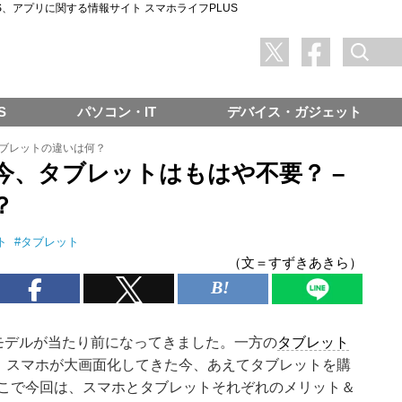
SNS、アプリに関する情報サイト スマホライフPLUS
S
パソコン・IT
デバイス・ガジェット
ブレットの違いは何？
今、タブレットはもはや不要？ –
？
ト
#
タブレット
（文＝すずきあきら）
モデルが当たり前になってきました。一方の
タブレット
が、スマホが大画面化してきた今、あえてタブレットを購
こで今回は、スマホとタブレットそれぞれのメリット＆