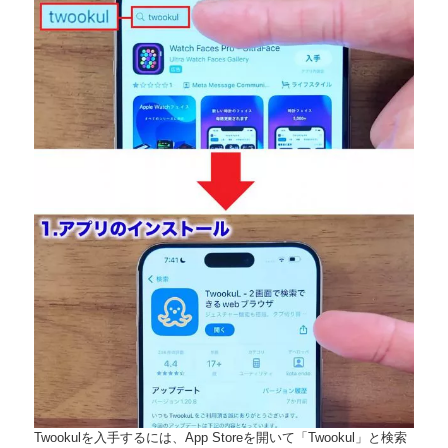
Twookulを入手するには、App Storeを開いて「Twookul」と検索