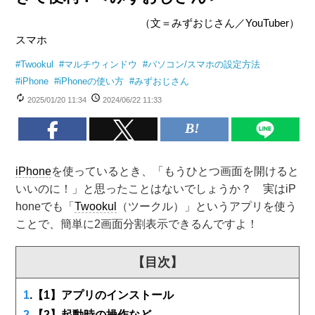
（文＝みずおじさん／YouTuber）
スマホ
#
Twookul
#
マルチウィンドウ
#
パソコン/スマホの設定方法
#
iPhone
#
iPhoneの使い方
#
みずおじさん
2025/01/20 11:34
2024/06/22 11:33
iPhone
を使っているとき、「もうひとつ画面を開けると
いいのに！」と思ったことはないでしょうか？ 実はiP
honeでも「
Twookul
（ツークル）」というアプリを使う
ことで、簡単に2画面分割表示できるんですよ！
【目次】
1
.【1】アプリのインストール
2
.【2】起動時の操作など