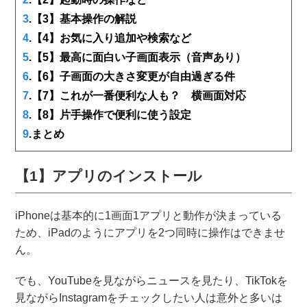
3
.【3】基本操作の解説
4
.【4】お気に入り追加や検索など
5
.【5】最高に面白い子画面表示（音声あり）
6
.【6】子画面の大きさ変更が自由過ぎる件
7
.【7】これが一番便利な人も？ 横画面対応
8
.【8】片手操作で便利に使う設定
9
.まとめ
【1】アプリのインストール
iPhoneは基本的に1画面1アプリと動作が決まっている
ため、iPadのようにアプリを2つ同時に操作はできませ
ん。
でも、YouTubeを見ながらニュースを見たり、TikTokを
見ながらInstagramをチェックしたい人は意外と多いは