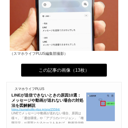
（スマホライフPLUS編集部撮影）
この記事の画像（13枚）
スマホライフPLUS
LINEが送信できないときの原因10選：
メッセージや動画が送れない場合の対処
法を図解解説
https://sumaholife-plus.jp/sns/25594/
LINEでメッセージや動画が送れない場合、原因は
様々。「通信環境」や「アプリのバージョン」「権
限設定」が原因となるケースもあれば、動画送信時
ならばファイルの長さや形式が影響していること