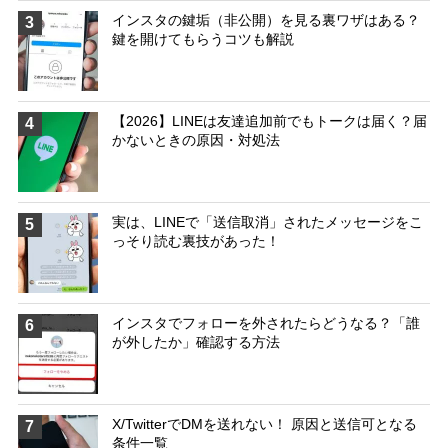
インスタの鍵垢（非公開）を見る裏ワザはある？
3
鍵を開けてもらうコツも解説
【2026】LINEは友達追加前でもトークは届く？届
4
かないときの原因・対処法
実は、LINEで「送信取消」されたメッセージをこ
5
っそり読む裏技があった！
インスタでフォローを外されたらどうなる？「誰
6
が外したか」確認する方法
X/TwitterでDMを送れない！ 原因と送信可となる
7
条件一覧