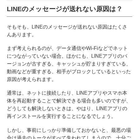
も。 この記事では、LINEが送信できないときの原
LINEのメッセージが送れない原因は？
因と対処法について、画像付きで解説...
そもそも、LINEのメッセージが送れない原因はたくさ
んあります。
まず考えられるのが、データ通信やWi-Fiなどでネット
につながっていない場合。ほかにも、LINEアプリのバ
ージョンが古すぎる、キャッシュが貯まりすぎている、
動画などが重すぎる、相手がブロックしているといった
原因が考えられます。
通常は、ネットに接続したり、LINEアプリやスマホ本
体を再起動することで解決できる場合も多いのですが、
どうしても解決しないときは、やはり、LINEアプリの
再インストールを実行することになるでしょう。
しかし、事前にしっかり準備しておかないと、最悪の場
合は過去のトークがすべて失われてしまうので、十分ご