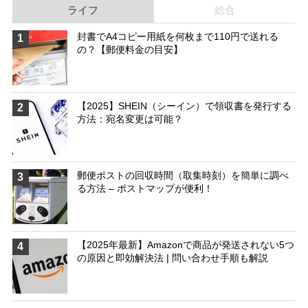
ライフ
総合
封書でA4コピー用紙を何枚まで110円で送れる
1
の？【郵便料金の目安】
【2025】SHEIN（シーイン）で領収書を発行する
2
方法：宛名変更は可能？
郵便ポストの回収時間（取集時刻）を簡単に調べ
3
る方法 – ポストマップが便利！
【2025年最新】Amazonで商品が発送されない5つ
4
の原因と即効解決法 | 問い合わせ手順も解説