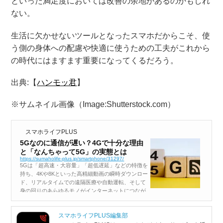
といった満足度においては改善の余地があるのかもしれ
ない。
生活に欠かせないツールとなったスマホだからこそ、使
う側の身体への配慮や快適に使うための工夫がこれから
の時代にはますます重要になってくるだろう。
出典:【
ハンモッ君
】
※サムネイル画像（Image:Shutterstock.com）
スマホライフPLUS
5Gなのに通信が遅い？4Gで十分な理由
と「なんちゃって5G」の実態とは
https://sumaholife-plus.jp/smartphone/31297/
5Gは「超高速・大容量」「超低遅延」などの特徴を
持ち、4Kや8Kといった高精細動画の瞬時ダウンロー
ド、リアルタイムでの遠隔医療や自動運転、そして
身の回りのあらゆるモノがインターネットにつなが
るIoT社会の実現を支える通信技術として脚光を浴
びています。 一方で手元のスマ...
スマホライフPLUS編集部