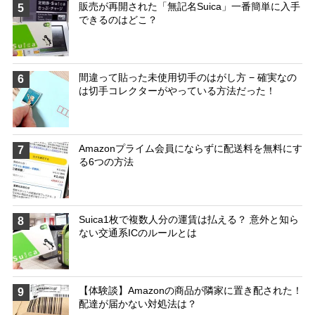
販売が再開された「無記名Suica」一番簡単に入手
5
できるのはどこ？
間違って貼った未使用切手のはがし方 − 確実なの
6
は切手コレクターがやっている方法だった！
Amazonプライム会員にならずに配送料を無料にす
7
る6つの方法
Suica1枚で複数人分の運賃は払える？ 意外と知ら
8
ない交通系ICのルールとは
【体験談】Amazonの商品が隣家に置き配された！
9
配達が届かない対処法は？