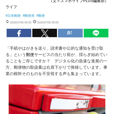
（文＝スマホライフPLUS編集部）
ライフ
#
日本郵便
#
郵便局
#
郵便
2025/07/05 08:00
2025/07/05 08:00
「手紙やはがきを送り、請求書や公的な通知を受け取
る」という
郵便
サービスの当たり前が、揺らぎ始めてい
ることをご存じですか？ デジタル化の急速な進展の一
方、郵便物の取扱量は右肩下がりで推移しています。事
業の根幹そのものを不安視する声も集まっています。