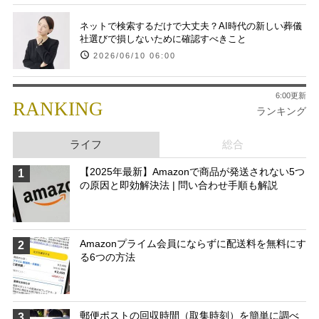
ネットで検索するだけで大丈夫？AI時代の新しい葬儀
社選びで損しないために確認すべきこと
2026/06/10 06:00
6:00更新
RANKING
ランキング
ライフ
総合
【2025年最新】Amazonで商品が発送されない5つ
1
の原因と即効解決法 | 問い合わせ手順も解説
Amazonプライム会員にならずに配送料を無料にす
2
る6つの方法
郵便ポストの回収時間（取集時刻）を簡単に調べ
3