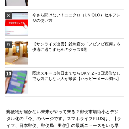
今さら聞けない！ユニクロ（UNIQLO）セルフレ
8
ジの使い方
【サンライズ出雲】雑魚寝の「ノビノビ座席」を
9
快適に過ごすためのグッズ6選
既読スルーは何日までならOK？ 2～3日返信なし
10
でも気にしない人が最多【ハッピーメール調べ】
郵便物が届かない未来がやって来る？郵便市場縮小とデジ
タル化の「今」のページです。スマホライフPLUSは、【
ラ
イフ
、
日本郵便
、
郵便局
、
郵便
】の最新ニュースをいち早