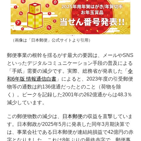
（画像は「日本郵便」公式サイトより引用）
郵便事業の根幹を揺るがす最大の要因は、メールやSNS
といったデジタルコミュニケーション手段の普及による
「手紙」需要の減少です。実際、総務省が発表した「
令
和6年版 情報通信白書
」によると、2023年度の引受郵便
物等の通数は約136億通だったとのこと（荷物を除
く）。ピークを記録した2001年の262億通からは48.3％
減少しています。
この郵便物数の減少は、
日本郵便
の収益を直撃していま
す。日本郵政が2025年5月に発表した同年3月期決算で
は、事業会社である日本郵便が連結純損益で42億円の赤
字となりました。これは8年ぶりの最終赤字で、郵便事