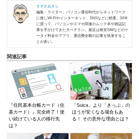
すずきあきら
編集・ライター。パソコン通信時代からネットワーク
に接しWi-Fiやインターネット、SNSなどに精通。30年
に渡って、パソコンやスマホ関連のムック本や雑誌記
事を手がけてきた大ベテラン。最近は格安SIMなどのケ
ータイ料金やアプリ、通信費全般の記事を執筆するこ
とが多い。
関連記事
『住民基本台帳カード（住
「Suica」より「きっぷ」の
基カード）』完全終了！使
ほうが安くなる場合もあ
い続けている人の移行先
る！ その意外な理由とは？
は？