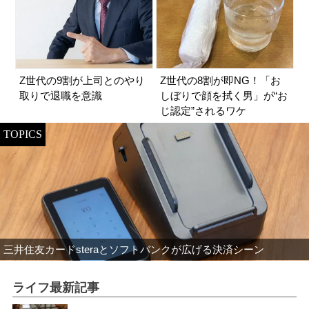
Z世代の9割が上司とのやり
Z世代の8割が即NG！「お
取りで退職を意識
しぼりで顔を拭く男」が“お
じ認定”されるワケ
TOPICS
三井住友カードsteraとソフトバンクが広げる決済シーン
ライフ最新記事