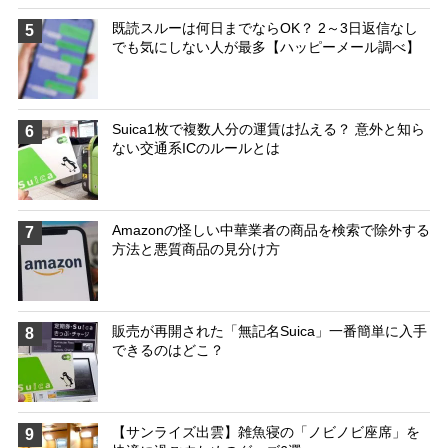
既読スルーは何日までならOK？ 2～3日返信なし
5
でも気にしない人が最多【ハッピーメール調べ】
Suica1枚で複数人分の運賃は払える？ 意外と知ら
6
ない交通系ICのルールとは
Amazonの怪しい中華業者の商品を検索で除外する
7
方法と悪質商品の見分け方
販売が再開された「無記名Suica」一番簡単に入手
8
できるのはどこ？
【サンライズ出雲】雑魚寝の「ノビノビ座席」を
9