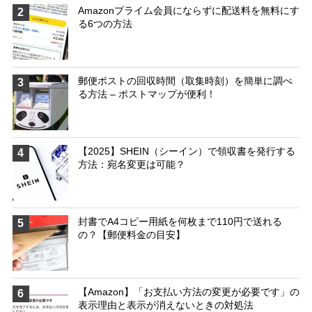
Amazonプライム会員にならずに配送料を無料にす
2
る6つの方法
郵便ポストの回収時間（取集時刻）を簡単に調べ
3
る方法 – ポストマップが便利！
【2025】SHEIN（シーイン）で領収書を発行する
4
方法：宛名変更は可能？
封書でA4コピー用紙を何枚まで110円で送れる
5
の？【郵便料金の目安】
【Amazon】「お支払い方法の変更が必要です」の
6
表示理由と表示が消えないときの対処法