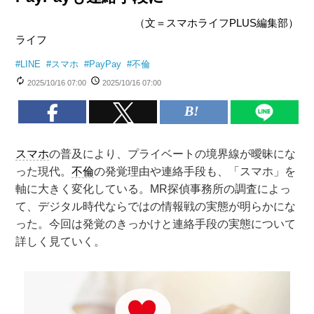
（文＝スマホライフPLUS編集部）
ライフ
#
LINE
#
スマホ
#
PayPay
#
不倫
2025/10/16 07:00
2025/10/16 07:00
スマホ
の普及により、プライベートの境界線が曖昧にな
った現代。
不倫
の発覚理由や連絡手段も、「スマホ」を
軸に大きく変化している。MR探偵事務所の調査によっ
て、デジタル時代ならではの情報戦の実態が明らかにな
った。今回は発覚のきっかけと連絡手段の実態について
詳しく見ていく。