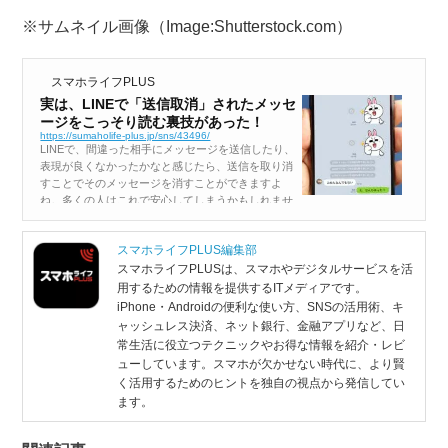
※サムネイル画像（Image:Shutterstock.com）
スマホライフPLUS
実は、LINEで「送信取消」されたメッセ
ージをこっそり読む裏技があった！
https://sumaholife-plus.jp/sns/43496/
LINEで、間違った相手にメッセージを送信したり、
表現が良くなかったかなと感じたら、送信を取り消
すことでそのメッセージを消すことができますよ
ね。多くの人はこれで安心してしまうかもしれませ
んが、実は、iPhoneには取り消されたメッセージを
こっそり読む裏技があるんです！...
スマホライフPLUS編集部
スマホライフPLUSは、スマホやデジタルサービスを活
用するための情報を提供するITメディアです。
iPhone・Androidの便利な使い方、SNSの活用術、キ
ャッシュレス決済、ネット銀行、金融アプリなど、日
常生活に役立つテクニックやお得な情報を紹介・レビ
ューしています。スマホが欠かせない時代に、より賢
く活用するためのヒントを独自の視点から発信してい
ます。