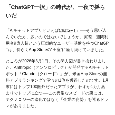
「ChatGPT一択」の時代が、一夜で揺ら
いだ
「AIチャットアプリといえば
ChatGPT
」──そう思い込
んでいた方、多いのではないでしょうか。実際、週間利
用者9億人超という圧倒的なユーザー基盤を持つChatGP
Tは、長らく
App Store
の”王座”に座り続けていました。
ところが2026年3月1日、その勢力図が書き換わりまし
た。Anthropic（アンソロピック）が開発するAIチャット
ボット「
Claude
（クロード）」が、米国App Storeの無
料アプリランキングで堂々の1位を獲得したのです。1月
末にはトップ100圏外だったアプリが、わずか1カ月あ
まりでトップに立つ──この異常なスピードの裏には、
テクノロジーの進化ではなく「企業の姿勢」を巡るドラ
マがありました。