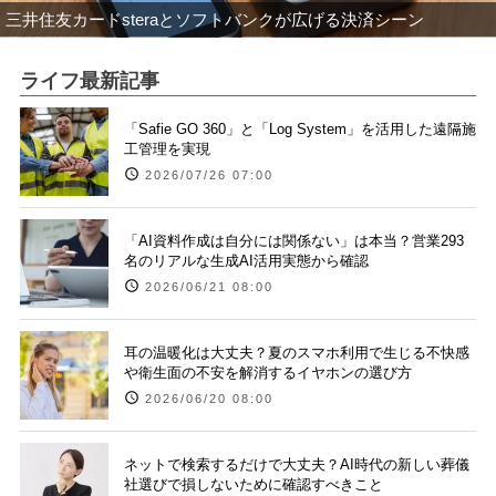
三井住友カードsteraとソフトバンクが広げる決済シーン
ライフ最新記事
「Safie GO 360」と「Log System」を活用した遠隔施
工管理を実現
2026/07/26 07:00
「AI資料作成は自分には関係ない」は本当？営業293
名のリアルな生成AI活用実態から確認
2026/06/21 08:00
耳の温暖化は大丈夫？夏のスマホ利用で生じる不快感
や衛生面の不安を解消するイヤホンの選び方
2026/06/20 08:00
ネットで検索するだけで大丈夫？AI時代の新しい葬儀
社選びで損しないために確認すべきこと