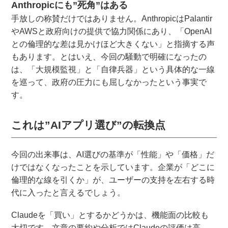
Anthropicにも”死角”はある
手放しの称賛だけではありません。AnthropicはPalantir
やAWSと政府向けの提供で協力関係にあり、「OpenAI
との倫理的な差は見かけほど大きくない」と指摘する声
もあります。とはいえ、今回の騒動で明確になったの
は、「大規模監視」と「自律兵器」という具体的な一線
を巡って、政府の圧力にも屈しなかったという事実で
す。
これは”AIアプリ選び”の転換点
今回の出来事は、AI選びの基準が「性能」や「価格」だ
けではなくなったことを示しています。企業が「どこに
倫理的な線を引くか」が、ユーザーの支持を左右する時
代に入ったと言えるでしょう。
Claudeを「買い」とするかどうかは、機能面の比較も
大切です。文章の要約や分析ではClaudeの評価は高