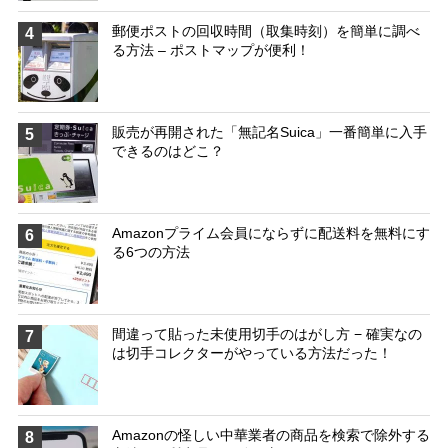
郵便ポストの回収時間（取集時刻）を簡単に調べ
4
る方法 – ポストマップが便利！
販売が再開された「無記名Suica」一番簡単に入手
5
できるのはどこ？
Amazonプライム会員にならずに配送料を無料にす
6
る6つの方法
間違って貼った未使用切手のはがし方 − 確実なの
7
は切手コレクターがやっている方法だった！
Amazonの怪しい中華業者の商品を検索で除外する
8