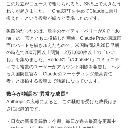
この対立がニュースで報じられると、SNS上で大きなう
ねりが起きました。「ChatGPTをやめてClaudeに乗り
換えた」という投稿が続々と登場したのです。
象徴的だったのは、歌手のケイティ・ペリーがXで「do
ne」の一言とともに投稿した画像。Claude Proの購読画
面にハートを描き加えたもので、米国時間2月28日早朝
の時点で280万回以上閲覧、2万1,000件以上の「いい
ね」を集めました。Redditの「r/ChatGPT」コミュニテ
ィでも複数のユーザーがアカウント削除を報告し、ヘグ
セス国防長官を「Claudeのマーケティング最高責任
者」と揶揄する投稿まで話題になっています。
数字が物語る”異常な成長”
Anthropicの広報によると、この騒動を受けた成長はま
さに記録的です。
・日次の新規登録数：今週、毎日が過去最高を更新中