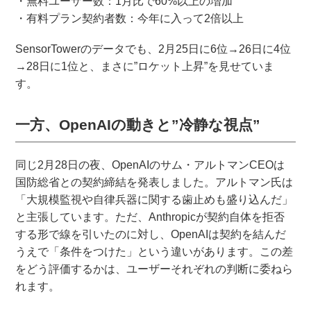
・無料ユーザー数：1月比で60%以上の増加
・有料プラン契約者数：今年に入って2倍以上
SensorTowerのデータでも、2月25日に6位→26日に4位
→28日に1位と、まさに”ロケット上昇”を見せていま
す。
一方、OpenAIの動きと”冷静な視点”
同じ2月28日の夜、OpenAIのサム・アルトマンCEOは
国防総省との契約締結を発表しました。アルトマン氏は
「大規模監視や自律兵器に関する歯止めも盛り込んだ」
と主張しています。ただ、Anthropicが契約自体を拒否
する形で線を引いたのに対し、OpenAIは契約を結んだ
うえで「条件をつけた」という違いがあります。この差
をどう評価するかは、ユーザーそれぞれの判断に委ねら
れます。