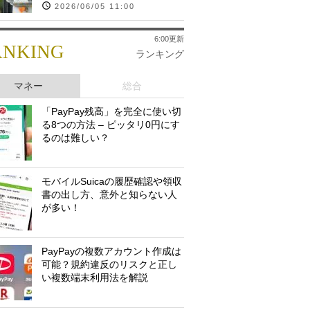
2026/06/05 11:00
6:00更新
ANKING
ランキング
マネー
総合
「PayPay残高」を完全に使い切
る8つの方法 – ピッタリ0円にす
るのは難しい？
モバイルSuicaの履歴確認や領収
書の出し方、意外と知らない人
が多い！
PayPayの複数アカウント作成は
可能？規約違反のリスクと正し
い複数端末利用法を解説