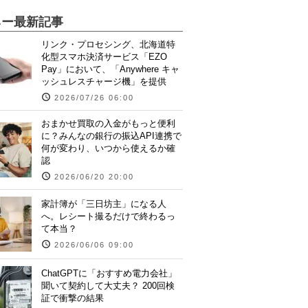
ネー最新記事
リンク・プロセシング、北海道特
化型スマホ決済サービス「EZO
Pay」において、「Anywhere キャ
ッシュレスチャージ機」を提供
2026/07/26 06:00
おまかせ買取の入金がもっと便利
に？みんなの銀行の振込API連携で
何が変わり、いつから使えるか確
認
2026/06/20 20:00
家計簿が「三日坊主」になる人
へ。レシート撮るだけで終わるっ
て本当？
2026/06/06 09:00
ChatGPTに「おすすめ電力会社」
聞いて契約して大丈夫？ 200回検
証で衝撃の結果