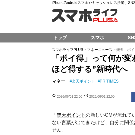
iPhone/Androidスマホやキャッシュレス決済、
トップ
スマホ
SN
スマホライフPLUS
>
マネーニュース
>
楽天「ポイ
「ポイ得」って何が変
ほど得する”新時代へ
マネー
#
楽天ポイント
#
PR TIMES
2026/06/01 22:00
2026/06/01 22:00
「
楽天ポイント
の新しいCMが流れて
ない言葉が出てきたけど、自分に関係
せん。