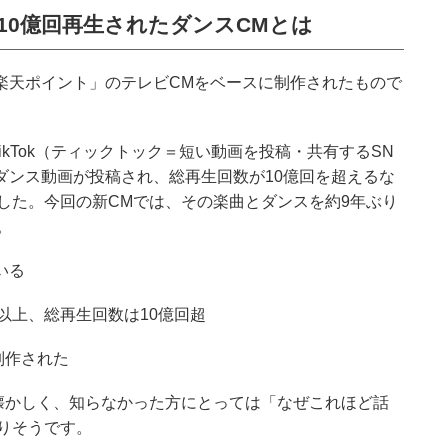
kで10億回再生されたダンスCMとは
「楽天ポイント」のテレビCMをベースに制作されたもので
ikTok（ティックトック＝短い動画を投稿・共有するSN
ダンス動画が投稿され、総再生回数が10億回を超えるな
した。今回の新CMでは、その楽曲とダンスを約9年ぶり
。
いる
件以上、総再生回数は10億回超
制作された
懐かしく、知らなかった方にとっては「なぜこれほど話
りそうです。