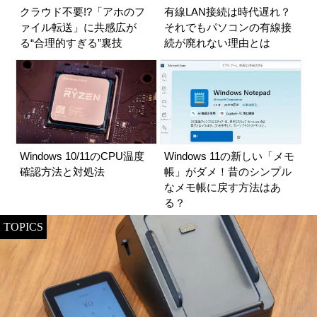
クラウド不要!?「アホのフ
有線LAN接続は時代遅れ？
ァイル転送」に共感広が
それでもパソコンの有線接
る“合理的すぎる”裏技
続が廃れない理由とは
Windows 10/11のCPU温度
Windows 11の新しい「メモ
確認方法と対処法
帳」がダメ！昔のシンプル
なメモ帳に戻す方法はあ
る？
TOPICS