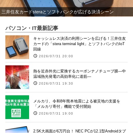
三井住友カードsteraとソフトバンクが広げる決済シーン
パソコン・IT最新記事
キャッシュレス決済の利用シーンを広げる！三井住友
カードの「stera terminal light」とソフトバンクのIoT
回線
2026/07/31 20:00
熱を近赤外光に変換するカーボンナノチューブ膜―中
温域熱光発電の高効率化に道筋―
2026/07/31 19:30
メルカリ、令和8年熊本地震による被災地の支援を
「メルカリ寄付」機能で受付開始
2026/07/31 19:00
2.5K大画面が6万円台！ NEC PCが12.1型Androidタブ