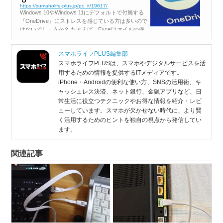
https://sumaholife-plus.jp/pc_it/19617/
Windows 10やWindows 11にデフォルトで付属する
『OneDrive』にストレスを感じている方は多いので
はないでしょうか？ たとえば、Excelファイルの保
存先を『OneDrive』に指定してしまうと、以降の保
存先も自動的に『OneDrive』になって...
スマホライフPLUS編集部
スマホライフPLUSは、スマホやデジタルサービスを活
用するための情報を提供するITメディアです。
iPhone・Androidの便利な使い方、SNSの活用術、キ
ャッシュレス決済、ネット銀行、金融アプリなど、日
常生活に役立つテクニックやお得な情報を紹介・レビ
ューしています。スマホが欠かせない時代に、より賢
く活用するためのヒントを独自の視点から発信してい
ます。
関連記事