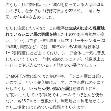
のうち「月に数回以上」生成AIを使っている人は64.3％
にのぼり、なかでも「ほぼ毎日」が22.6％、「週に数
回」が24.4％を占めました。
ただし注意したいのは、この数字は
生成AIにある程度触
れているシニア層の実態を映したもの
である可能性が高
い、という点です。他社調査（日本リサーチセンター20
25年6月調査など）では、60代の生成AI利用経験率は
1〜2割程度にとどまっており、シニア全体に一気に普及
したというよりは、「使い始めたシニアが、想像以上に
ヘビーに使い込んでいる」と読むのが妥当でしょう。
ChatGPTが世に出てまだ約3年半。「シニア層には難し
いのでは」という先入観に反して、スマホ世代のシニア
たちのうち、
いったん使い始めた層
は想像以上にAI
を”使いこなしている”状況です。一方で「ほとんど使わ
ない」も35.7％と一定数おり、利用層と非利用層がくっ
きり二極化しはじめている段階ともいえます。