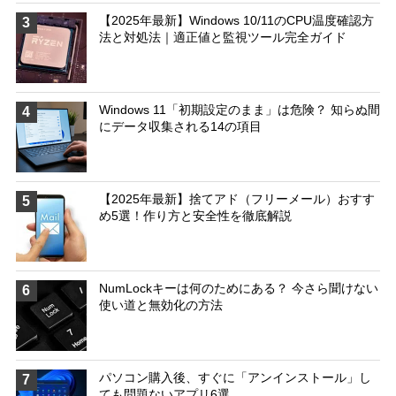
【2025年最新】Windows 10/11のCPU温度確認方
3
法と対処法｜適正値と監視ツール完全ガイド
Windows 11「初期設定のまま」は危険？ 知らぬ間
4
にデータ収集される14の項目
【2025年最新】捨てアド（フリーメール）おすす
5
め5選！作り方と安全性を徹底解説
NumLockキーは何のためにある？ 今さら聞けない
6
使い道と無効化の方法
パソコン購入後、すぐに「アンインストール」し
7
ても問題ないアプリ6選