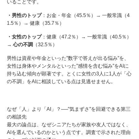
いることです。
・
男性のトップ
：お金・年金（45.5％）→ 一般常識（4
1.5％）→ 健康（35.7％）
・女性のトップ
：健康（47.2％）→ 一般常識（40.5％）
→
心の不調
（32.5％）
男性は資産や年金といった”数字で答えが出る悩み”を、
女性は身体やメンタルといった”感情を含む悩み”をAIに
持ち込む傾向が顕著です。とくに女性の3人に1人が「心
の不調」をAIに相談している点は見逃せません。
なぜ「人」より「AI」？──”気まずさ”を回避できる第三
の相談先
最大の論点は、なぜシニアたちが家族や友人ではなく、
AIを選んでいるのかという点です。調査で示された理由