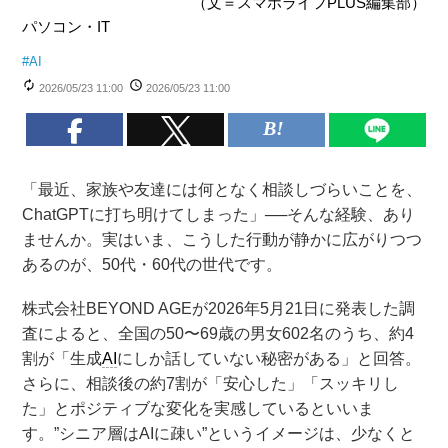
（文＝スマホライフPLUS編集部）
パソコン・IT
#
AI
2026/05/23 11:00
2026/05/23 11:00
「最近、家族や友達には何となく相談しづらいことを、
ChatGPTに打ち明けてしまった」──そんな経験、あり
ませんか。実はいま、こうした行動が静かに広がりつつ
あるのが、50代・60代の世代です。
株式会社BEYOND AGEが2026年5月21日に発表した調
査によると、全国の50〜69歳の男女602名のうち、約4
割が「生成
AI
にしか話していない秘密がある」と回答。
さらに、相談後の約7割が「安心した」「スッキリし
た」とポジティブな変化を実感しているといいま
す。”シニア層はAIに疎い”というイメージは、少なくと