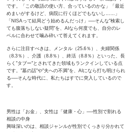
です。「この敬語の使い方、合っているのかな」「最近
めまいがするけど、病院に行くほどでもないし……」
「NISAって結局どう始めるんだっけ」──そんな”検索し
ても腹落ちしない疑問”を、AIなら何度でも、自分のレ
ベルに合わせて噛み砕いて答えてくれます。
さらに注目すべきは、メンタル（25.6％）、夫婦関係
（8.3％）、介護（8.8％）、終活（8.8％）といった、長
らく”タブー”とされてきた領域もランクインしている点
です。”墓の話”や”夫への不満”を、AIになら打ち明けられ
る──そんな時代に、私たちはすでに突入しているので
す。
男性は「お金」、女性は「健康・心」──性別で割れる
相談の中身
興味深いのは、相談ジャンルが性別でくっきり分かれて