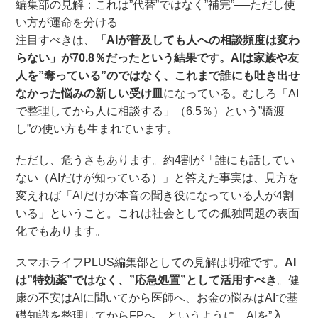
編集部の見解：これは”代替”ではなく”補完”──ただし使
い方が運命を分ける
注目すべきは、
「AIが普及しても人への相談頻度は変わ
らない」が70.8％だったという結果です。AIは家族や友
人を”奪っている”のではなく、これまで誰にも吐き出せ
なかった悩みの新しい受け皿
になっている。むしろ「AI
で整理してから人に相談する」（6.5％）という”橋渡
し”の使い方も生まれています。
ただし、危うさもあります。約4割が「誰にも話してい
ない（AIだけが知っている）」と答えた事実は、見方を
変えれば「AIだけが本音の聞き役になっている人が4割
いる」ということ。これは社会としての孤独問題の表面
化でもあります。
スマホライフPLUS編集部としての見解は明確です。
AI
は”特効薬”ではなく、”応急処置”として活用すべき
。健
康の不安はAIに聞いてから医師へ、お金の悩みはAIで基
礎知識を整理してからFPへ、というように、AIを”入