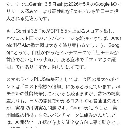
す。すでにGemini 3.5 Flashは2026年5月のGoogle I/Oで
リリース済みで、より高性能なProモデルも近日中に投
入される見込みです。
もしGemini 3.5 ProがGPT 5.5を上回るスコアを出し、
かつコスト面でのアドバンテージを維持できれば、Andr
oid開発AIの勢力図は大きく塗り替わるでしょう。Googl
eにとって、自社が作ったベンチマークで自社モデルが
首位でないという状況は、ある意味で「フェアさの証
明」ではありますが、悔しいはずです。
スマホライフPLUS編集部としては、今回の最大のポイ
ントは「コスト指標の追加」にあると考えています。AI
モデルの性能競争はこれからも続きますが、数%の精度
差よりも、日々の開発でかかるコストや応答速度のほう
が、実務では切実な問題です。Googleがこうした「実
用目線の指標」を公式ベンチマークに組み込んだこと
は、AI開発ツール選びをより健全な方向に導く動きとし