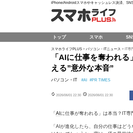
iPhone/Androidスマホやキャッシュレス決済、
トップ
スマホ
SN
スマホライフPLUS
>
パソコン・ITニュース
>
IT
「AIに仕事を奪われる
える”意外な本音”
パソコン・IT
#
AI
#
PR TIMES
2026/06/01 22:30
2026/06/01 22:30
「
AI
に仕事が奪われる」は本当？IT
「AIが進化したら、自分の仕事はど