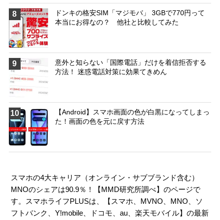
ドンキの格安SIM「マジモバ」 3GBで770円って
8
本当にお得なの？ 他社と比較してみた
意外と知らない「国際電話」だけを着信拒否する
9
方法！ 迷惑電話対策に効果てきめん
【Android】スマホ画面の色が白黒になってしまっ
10
た！画面の色を元に戻す方法
スマホの4大キャリア（オンライン・サブブランド含む）
MNOのシェアは90.9％！【MMD研究所調べ】のページで
す。スマホライフPLUSは、【
スマホ
、
MVNO
、
MNO
、
ソ
フトバンク
、
Y!mobile
、
ドコモ
、
au
、
楽天モバイル
】の最新