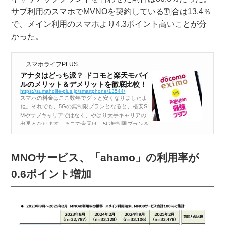
サブ利用のスマホでMVNOを契約している割合は13.4％
で、メイン利用のスマホより4.3ポイント高いことが分
かった。
スマホライフPLUS
アナタはどっち派？ ドコモと楽天モバイ
ルのメリット＆デメリットを徹底比較！
https://sumaholife-plus.jp/smartphone/13544/
スマホの料金はここ数年でグッと安くなりましたよ
ね。それでも、5Gの無制限プランとなると、格安SI
Mやサブキャリアではなく、やはり大手キャリアの
出番となります。そこで今回は、5G無制限プランを
提供するドコモの「eximo（エクシモ）」と楽天モ
バイルの「Rakuten最強...
MNOサービス、「ahamo」の利用率が
0.6ポイント増加