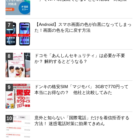
【Android】スマホ画面の色が白黒になってしまっ
7
た！画面の色を元に戻す方法
ドコモ「あんしんセキュリティ」は必要か不要
8
か？ 解約するとどうなる？
ドンキの格安SIM「マジモバ」 3GBで770円って
9
本当にお得なの？ 他社と比較してみた
意外と知らない「国際電話」だけを着信拒否する
10
方法！ 迷惑電話対策に効果てきめん