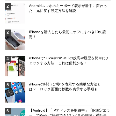
Androidスマホのキーボード表示が勝手に変わっ
2
た…元に戻す設定方法を解説
iPhoneを購入したら最初にオフにすべき10の設
3
定！
iPhoneでSuicaやPASMOの残高や履歴を簡単にチ
4
ェックする方法 これは便利かも！
iPhoneの時計に“秒”を表示する簡単な方法と
5
は？ ロック画面に秒数を表示する手順も
【Android】「IPアドレスを取得中」「IP設定エラ
6
ー」でWi-Fiに接続できないときの原因・対処法