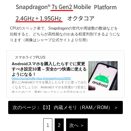
CPUのスペック表で、Snapdragonの世代や周波数の数値などを
比較すると、どちらが高性能なのかある程度判別できるようにな
ります（画像はシャープ公式サイトより引用）
スマホライフPLUS
Androidスマホを購入したらすぐに変更
すべき設定10選 – 安全かつ快適に使える
ようになる！
https://sumaholife-plus.jp/smartphone/2695/
新たにAndroidスマホを購入したらすぐに使ってみた
くなるでしょうが、Androidスマホを快適かつ安全に
使うためには、最初にやっておくべき設定がありま
す。そこで今回は、Androidスマホを買ったらすぐに
やっておいたほうがいい設定を紹介しましょう。
次のページ：【3】 内蔵メモリ（RAM／ROM） ＞
【1】Goog...
1
2
次へ ＞