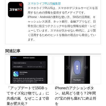
スマホライフPLUS編集部
スマホライフPLUSは、スマホやデジタルサービスを活
用するための情報を提供するITメディアです。
iPhone・Androidの便利な使い方、SNSの活用術、キ
ャッシュレス決済、ネット銀行、金融アプリなど、日
常生活に役立つテクニックやお得な情報を紹介・レビ
ューしています。スマホが欠かせない時代に、より賢
く活用するためのヒントを独自の視点から発信してい
ます。
関連記事
「アップデートで15GBっ
iPhoneのアクションボタ
てサイズ化け物でしょ」に
ン、結局どう使う？2年間
共感の嵐 なぜここまで容
の“宝の持ち腐れ”に終止符
量が肥大化？
を