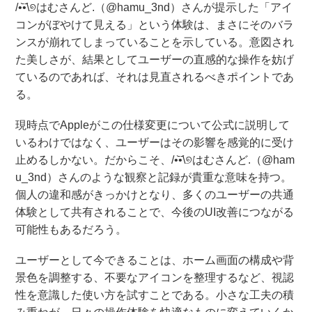
/•᷅•᷄\୭はむさんど.（@hamu_3nd）さんが提示した「アイ
コンがぼやけて見える」という体験は、まさにそのバラ
ンスが崩れてしまっていることを示している。意図され
た美しさが、結果としてユーザーの直感的な操作を妨げ
ているのであれば、それは見直されるべきポイントであ
る。
現時点でAppleがこの仕様変更について公式に説明して
いるわけではなく、ユーザーはその影響を感覚的に受け
止めるしかない。だからこそ、/•᷅•᷄\୭はむさんど.（@ham
u_3nd）さんのような観察と記録が貴重な意味を持つ。
個人の違和感がきっかけとなり、多くのユーザーの共通
体験として共有されることで、今後のUI改善につながる
可能性もあるだろう。
ユーザーとして今できることは、ホーム画面の構成や背
景色を調整する、不要なアイコンを整理するなど、視認
性を意識した使い方を試すことである。小さな工夫の積