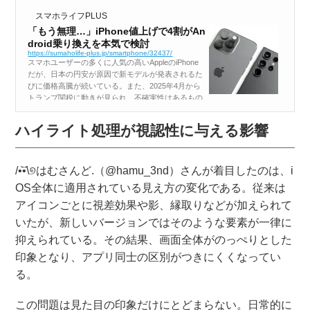
スマホライフPLUS
「もう無理…」iPhone値上げで4割がAn
droid乗り換えを本気で検討
https://sumaholife-plus.jp/smartphone/32437/
スマホユーザーの多くに人気の高いAppleのiPhone
だが、日本の円安が原因で新モデルが発表されるた
びに価格高騰が続いている。また、2025年4月から
トランプ関税に動きが見られ、不確実性はあるもの
の、さらなる値上げが予想されている。セレクト
ラ・ジャパンはiPhone...
ハイライト処理が視認性に与える影響
/•᷅•᷄\୭はむさんど.（@hamu_3nd）さんが着目したのは、i
OS全体に適用されている見え方の変化である。従来は
アイコンごとに視差効果や影、縁取りなどが加えられて
いたが、新しいバージョンではそのような要素が一律に
抑えられている。その結果、画面全体がのっぺりとした
印象となり、アプリ同士の区別がつきにくくなってい
る。
この問題は見た目の印象だけにとどまらない。日常的に