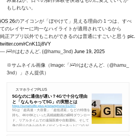
み重ねが、日々の操作体験を快適なものに変えていくか
もしれない。
iOS 26
のアイコンが「ぼやけて」見える理由の 1 つは、すべ
てのレイヤーに均一なハイライトが適用されているから
純正アプリ以外でもこれができるのは普通にすごいと思う
pic.
twitter.com/rCnK11j8VY
— /•᷅•᷄\୭はむさんど. (@hamu_3nd)
June 19, 2025
※サムネイル画像（Image:「/•᷅•᷄\୭はむさんど.（@hamu_
3nd）」さん提供）
スマホライフPLUS
5Gなのに通信が遅い？4Gで十分な理由
と「なんちゃって5G」の実態とは
https://sumaholife-plus.jp/smartphone/31297/
5Gは「超高速・大容量」「超低遅延」などの特徴を
持ち、4Kや8Kといった高精細動画の瞬時ダウンロー
ド、リアルタイムでの遠隔医療や自動運転、そして
身の回りのあらゆるモノがインターネットにつなが
るIoT社会の実現を支える通信技術として脚光を浴
びています。 一方で手元のスマ...