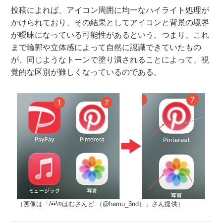
投稿によれば、アイコン周囲に均一なハイライト処理が
かけられており、その結果としてアイコンと背景の境界
が曖昧になっている可能性があるという。つまり、これ
まで輪郭や立体感によって自然に認識できていたもの
が、同じようなトーンで塗り潰されることによって、視
覚的な区別が難しくなっているのである。
（画像は「/•᷅•᷄\୭はむさんど.（@hamu_3nd）」さん提供）