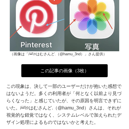
（画像は「/•᷅•᷄\୭はむさんど.（@hamu_3nd）」さん提供）
この記事の画像（3枚）
この現象は、決して一部のユーザーだけが抱いた感想で
はないようだ。多くの利用者が「何となく以前より見づ
らくなった」と感じていたが、その原因を明言できずに
いた。/•᷅•᷄\୭はむさんど.（@hamu_3nd）さんは、それが
視覚的な錯覚ではなく、システムレベルで加えられたデ
ザイン処理によるものではないかと考えた。