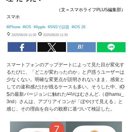
（文＝スマホライフPLUS編集部）
スマホ
#
iPhone
#
iOS
#
Apple
#
SNSで話題
#
iOS 26
2025/06/26 11:30
2025/06/26 11:30
スマートフォンのアップデートによって見た目が変化す
るたびに、「どこが変わったのか」と戸惑うユーザーは
少なくない。明確な変更点が説明されないまま、感覚と
しての違和感だけが残るケースも多い。そうした中、
iO
S
の最新バージョンに触れた/•᷅•᷄\୭はむさんど.（@hamu_
3nd）さんは、アプリアイコンが「ぼやけて見える」と
感じ、その理由を自らの観察に基づいて検証した。