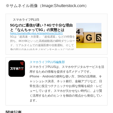
※サムネイル画像（Image:Shutterstock.com）
スマホライフPLUS
5Gなのに通信が遅い？4Gで十分な理由
と「なんちゃって5G」の実態とは
https://sumaholife-plus.jp/smartphone/31297/
5Gは「超高速・大容量」「超低遅延」などの特徴を
持ち、4Kや8Kといった高精細動画の瞬時ダウンロー
ド、リアルタイムでの遠隔医療や自動運転、そして
身の回りのあらゆるモノがインターネットにつなが
るIoT社会の実現を支える通信技術として脚光を浴
びています。 一方で手元のスマ...
スマホライフPLUS編集部
スマホライフPLUSは、スマホやデジタルサービスを活
用するための情報を提供するITメディアです。
iPhone・Androidの便利な使い方、SNSの活用術、キ
ャッシュレス決済、ネット銀行、金融アプリなど、日
常生活に役立つテクニックやお得な情報を紹介・レビ
ューしています。スマホが欠かせない時代に、より賢
く活用するためのヒントを独自の視点から発信してい
ます。
関連記事