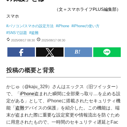
（文＝スマホライフPLUS編集部）
スマホ
#
パソコン/スマホの設定方法
#
iPhone
#
iPhoneの使い方
#
SNSで話題
#
盗難
2025/08/17 08:30
2025/08/17 08:30
投稿の概要と背景
かじゅ（@kaju_329）さんはエックス（旧ツイッター）
で、「
iPhone
盗まれた瞬間に全部乗っ取り…を止める設
定がある」として、iPhoneに搭載されたセキュリティ機
能「
盗難
デバイスの保護」を紹介した。この機能は、端
末が盗まれた際に重要な設定変更や情報流出を防ぐため
に用意されたもので、一時間のセキュリティ遅延とFac