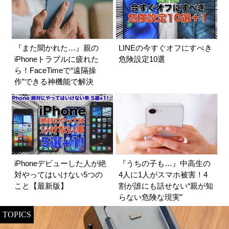
『また聞かれた…』親の
LINEの今すぐオフにすべき
iPhoneトラブルに疲れた
危険設定10選
ら！FaceTimeで“遠隔操
作”できる神機能で解決
iPhoneデビューした人が絶
『うちの子も…』中高生の
対やってはいけない5つの
4人に1人がスマホ被害！4
こと【最新版】
割が誰にも話せない“親が知
らない危険な現実”
TOPICS