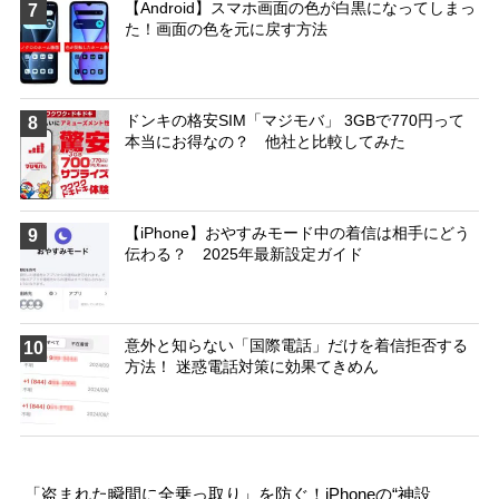
【Android】スマホ画面の色が白黒になってしまっ
7
た！画面の色を元に戻す方法
ドンキの格安SIM「マジモバ」 3GBで770円って
8
本当にお得なの？ 他社と比較してみた
【iPhone】おやすみモード中の着信は相手にどう
9
伝わる？ 2025年最新設定ガイド
意外と知らない「国際電話」だけを着信拒否する
10
方法！ 迷惑電話対策に効果てきめん
「盗まれた瞬間に全乗っ取り」を防ぐ！iPhoneの“神設