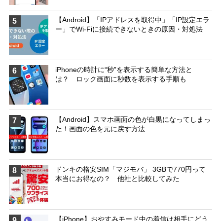
【Android】「IPアドレスを取得中」「IP設定エラ
5
ー」でWi-Fiに接続できないときの原因・対処法
iPhoneの時計に“秒”を表示する簡単な方法と
6
は？ ロック画面に秒数を表示する手順も
【Android】スマホ画面の色が白黒になってしまっ
7
た！画面の色を元に戻す方法
ドンキの格安SIM「マジモバ」 3GBで770円って
8
本当にお得なの？ 他社と比較してみた
【iPhone】おやすみモード中の着信は相手にどう
9