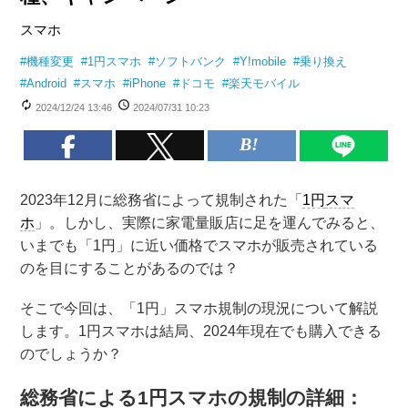
スマホ
#
機種変更
#
1円スマホ
#
ソフトバンク
#
Y!mobile
#
乗り換え
#
Android
#
スマホ
#
iPhone
#
ドコモ
#
楽天モバイル
2024/12/24 13:46
2024/07/31 10:23
2023年12月に総務省によって規制された「
1円
スマ
ホ
」。しかし、実際に家電量販店に足を運んでみると、
いまでも「1円」に近い価格でスマホが販売されている
のを目にすることがあるのでは？
そこで今回は、「1円」スマホ規制の現況について解説
します。1円スマホは結局、2024年現在でも購入できる
のでしょうか？
総務省による1円スマホの規制の詳細：