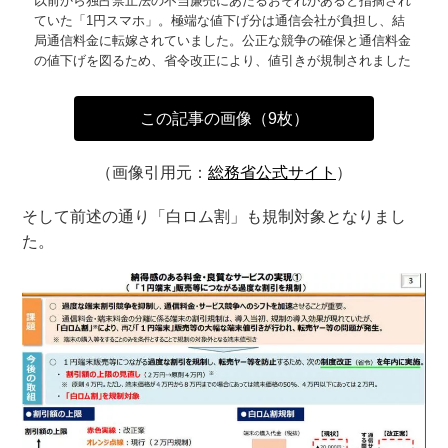
以前から独占禁止法の不当廉売にあたるおそれがあると指摘され
ていた「1円スマホ」。極端な値下げ分は通信会社が負担し、結
局通信料金に転嫁されていました。公正な競争の確保と通信料金
の値下げを図るため、省令改正により、値引きが規制されました
この記事の画像（9枚）
（画像引用元：
総務省公式サイト
）
そして前述の通り「白ロム割」も規制対象となりまし
た。