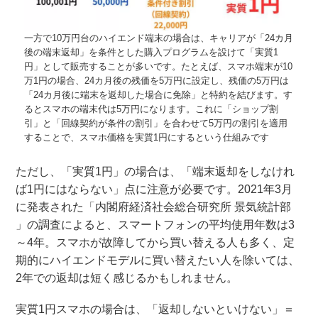
一方で10万円台のハイエンド端末の場合は、キャリアが「24カ月
後の端末返却」を条件とした購入プログラムを設けて「実質1
円」として販売することが多いです。たとえば、スマホ端末が10
万1円の場合、24カ月後の残価を5万円に設定し、残価の5万円は
「24カ月後に端末を返却した場合に免除」と特約を結びます。す
るとスマホの端末代は5万円になります。これに「ショップ割
引」と「回線契約が条件の割引」を合わせて5万円の割引を適用
することで、スマホ価格を実質1円にするという仕組みです
ただし、「実質1円」の場合は、「端末返却をしなけれ
ば1円にはならない」点に注意が必要です。2021年3月
に発表された「内閣府経済社会総合研究所 景気統計部
」の調査によると、スマートフォンの平均使用年数は3
～4年。スマホが故障してから買い替える人も多く、定
期的にハイエンドモデルに買い替えたい人を除いては、
2年での返却は短く感じるかもしれません。
実質1円スマホの場合は、「返却しないといけない」＝