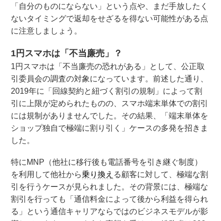
「自分のものにならない」という点や、まだ手放したく
ないタイミングで返却をせざるを得ない可能性がある点
に注意しましょう。
1円スマホは「不当廉売」？
1円スマホは「不当廉売の恐れがある」として、公正取
引委員会の調査の対象になっています。前述した通り、
2019年に「回線契約と紐づく割引の規制」によって割
引に上限が定められたものの、スマホ端末単体での割引
には規制がありませんでした。その結果、「端末単体を
ショップ独自で極端に割り引く」ケースの多発を招きま
した。
特にMNP（他社に移行後も電話番号を引き継ぐ制度）
を利用して他社から
乗り換え
る顧客に対して、極端な割
引を行うケースが見られました。その背景には、極端な
割引を行っても「通信料金によって後から利益を得られ
る」という通信キャリアならではのビジネスモデルが影