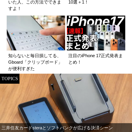
いた人、この方法でできま
10選＋1！
すよ！
知らないと毎日損してる、
注目のiPhone 17正式発表ま
Gboard「クリップボード」
とめ！
が便利すぎた
TOPICS
三井住友カードsteraとソフトバンクが広げる決済シーン