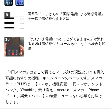
国番号「86」からの「国際電話による迷惑電話」
9
を一括で着信拒否する方法
「ただいま電話に出ることができません」が流れ
10
る原因は着信拒否？ コールあり・なしの場合を解
説
「1円スマホ」はどこで買える？ 規制の現況といまも購入
可能なおすすめ機種、キャンペーンのページです。スマホ
ライフPLUSは、【
スマホ
、
機種変更
、
1円スマホ
、
ソフト
バンク
、
Y!mobile
、
乗り換え
、
Android
、
スマホ
、
iPhone
、
ドコモ
、
楽天モバイル
】の最新ニュースをいち早くお届け
します。