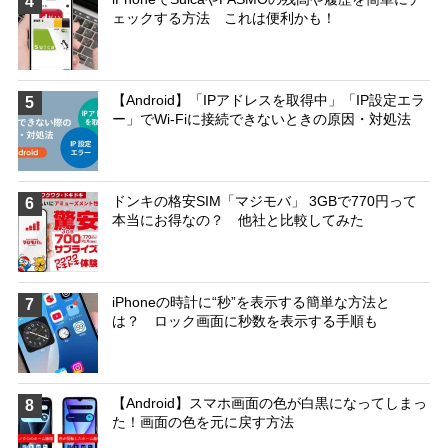
4
ェックする方法 これは便利かも！
【Android】「IPアドレスを取得中」「IP設定エラ
5
ー」でWi-Fiに接続できないときの原因・対処法
ドンキの格安SIM「マジモバ」 3GBで770円って
6
本当にお得なの？ 他社と比較してみた
iPhoneの時計に“秒”を表示する簡単な方法と
7
は？ ロック画面に秒数を表示する手順も
【Android】スマホ画面の色が白黒になってしまっ
8
た！画面の色を元に戻す方法