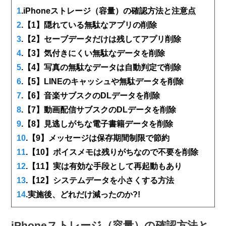
1
.iPhoneストレージ（容量）の確認方法と注意点
2
.【1】隠れている無駄なアプリの削除
3
.【2】セーブデータだけは残してアプリ削除
4
.【3】気付きにくい無駄なデータを削除
5
.【4】写真の無駄なデータは自動判定で削除
6
.【5】LINEのキャッシュや無駄データを削除
7
.【6】音楽サブスクのDLデータを削除
8
.【7】動画配信サブスクのDLデータを削除
9
.【8】見逃しがちな電子書籍データを削除
10
.【9】メッセージは保存期間制限で節約
11
.【10】ボイスメモは残りがちなので不要を削除
12
.【11】実は有効な手段として再起動もあり
13
.【12】システムデータを小さくする方法
14
.実施後、どれだけ減ったのか?!
iPhoneストレージ（容量）の確認方法と