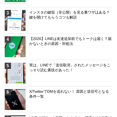
インスタの鍵垢（非公開）を見る裏ワザはある？
3
鍵を開けてもらうコツも解説
【2026】LINEは友達追加前でもトークは届く？届
4
かないときの原因・対処法
実は、LINEで「送信取消」されたメッセージをこ
5
っそり読む裏技があった！
X/TwitterでDMを送れない！ 原因と送信可となる
6
条件一覧