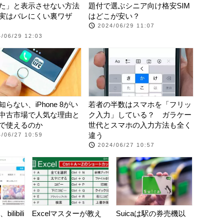
た」と表示させない方法
題付で選ぶシニア向け格安SIM
実はバレにくい裏ワザ
はどこが安い？
2024/06/29 11:07
/06/29 12:03
らない、iPhone 8がい
若者の半数はスマホを「フリッ
中古市場で人気な理由と
ク入力」している？ ガラケー
で使えるのか
世代とスマホの入力方法も全く
違う
/06/27 10:59
2024/06/27 10:57
libili
Excelマスターが教え
Suicaは駅の券売機以