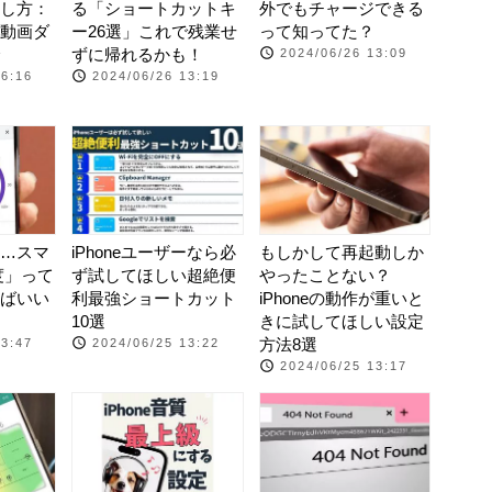
し方：
る「ショートカットキ
外でもチャージできる
動画ダ
ー26選」これで残業せ
って知ってた？
ずに帰れるかも！
2024/06/26 13:09
16:16
2024/06/26 13:19
…スマ
iPhoneユーザーなら必
もしかして再起動しか
速度」って
ず試してほしい超絶便
やったことない？
ばいい
利最強ショートカット
iPhoneの動作が重いと
10選
きに試してほしい設定
方法8選
13:47
2024/06/25 13:22
2024/06/25 13:17