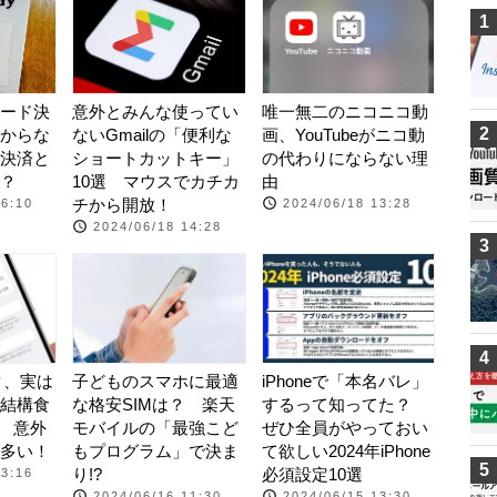
1
コード決
意外とみんな使ってい
唯一無二のニコニコ動
2
からな
ないGmailの「便利な
画、YouTubeがニコ動
決済と
ショートカットキー」
の代わりにならない理
？
10選 マウスでカチカ
由
チから開放！
16:10
2024/06/18 13:28
2024/06/18 14:28
3
4
タ、実は
子どものスマホに最適
iPhoneで「本名バレ」
結構食
な格安SIMは？ 楽天
するって知ってた？
? 意外
モバイルの「最強こど
ぜひ全員がやっておい
多い！
もプログラム」で決ま
て欲しい2024年iPhone
5
り!?
必須設定10選
13:16
2024/06/16 11:30
2024/06/15 13:30