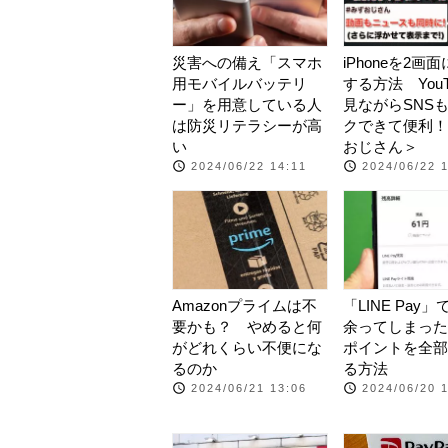
災害への備え「スマホ
iPhoneを2画
用モバイルバッテリ
する方法 YouT
ー」を用意している人
見ながらSNS
は防災リテラシーが高
クできて便利！
い
おじさん＞
2024/06/22 14:11
2024/06/22 
Amazonプライムは不
「LINE Pay
要かも？ やめると何
余ってしまった
がどれくらい不便にな
ポイントを全部
るのか
る方法
2024/06/21 13:06
2024/06/20 