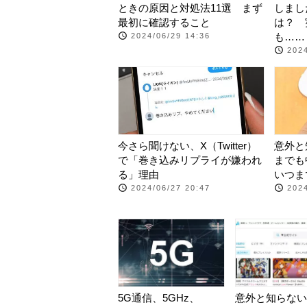
ときの原因と対処法11選 まず
しまし
最初に確認すること
は？ 
も……
2024/06/29 14:36
2024
今さら聞けない、X（Twitter）
意外と知
で「巻き込みリプライが嫌われ
までも
る」理由
いつま
2024/06/27 20:47
2024
5G通信、5GHz、
意外と知らない、bi