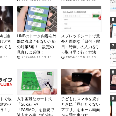
6
AIに補
LINEのトーク内容を外
スプレッドシートで意
けどAI
部に流出させないため
外と面倒な「日付・曜
7
れても
の対策5選！ 設定の
日・時刻」の入力を手
見直しは必須！
っ取り早く行う方法
10:30
2024/06/11 13:13
2024/06/10 15:13
8
9
トで改
入手困難なカード式
子どもにスマホを貸す
次のセ
「Suica」や
ときに「見せたくない
う！」
「PASMO」を新規で
アプリ」をホーム画面
購入する裏ワザがあっ
から隠す裏ワザ