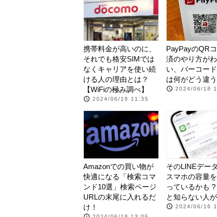
携帯料金が高いのに、
PayPayのQR
それでも格安SIMでは
済のやり方がわ
なくキャリアを使い続
い、バーコード
ける人の理由とは？
は何がどう違う
【WiFiの極み調べ】
2024/06/18 
2024/06/19 11:35
Amazonでの買い物が
そのLINEデー
快適になる「検索コマ
スマホの容量を
ンド10選」検索ページ
っているかも 
URLの末尾に入れるだ
と知らない人が
け！
2024/06/16 
2024/06/18 13:05