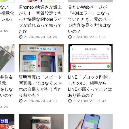
ない
iPhoneの快適さが爆上
見たいWebページが
度を視覚化
がり！ 音質設定でも
「404エラー」になっ
iミレル」
っと快適なiPhoneライ
ていたとき、元のペー
フが送れるって知って
ジ内容を見る方法はな
た!?
いの？
13:50
2024/06/24 13:25
2024/06/23 17:19
井住友
証明写真は「スピード
LINE「ブロック削除」
還元、
写真機」ではなくスマ
したのに、相手から
をしな
ホの自撮りがもう当た
LINEが届くってことは
いので
り前かも？
あり得るの？
2024/06/23 13:11
2024/06/22 14:38
13:26