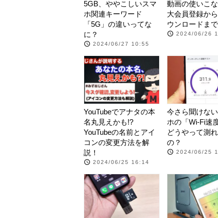
5GB、ややこしいスマ
動画の使いこな
ホ関連キーワード
大会員登録から
「5G」の違いってな
ウンロードまで
に？
2024/06/26 
2024/06/27 10:55
YouTubeでアナタの本
今さら聞けない
名丸見えかも!?
ホの「Wi-Fi
YouTubeの名前とアイ
どうやって測れ
コンの変更方法を解
の？
説！
2024/06/25 
2024/06/25 16:14