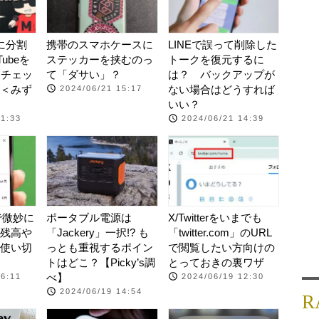
面に分割
携帯のスマホケースに
LINEで誤って削除した
ubeを
ステッカーを挟むのっ
トークを復元するに
もチェッ
て「ダサい」？
は？ バックアップが
＜みず
ない場合はどうすれば
2024/06/21 15:17
いい？
11:33
2024/06/21 14:39
」で微妙に
ポータブル電源は
X/Twitterをいまでも
残高や
「Jackery」一択!? も
「twitter.com」のURL
使い切
っとも重視するポイン
で閲覧したい方向けの
トはどこ？【Picky’s調
とっておきの裏ワザ
べ】
16:11
2024/06/19 12:30
2024/06/19 14:54
R