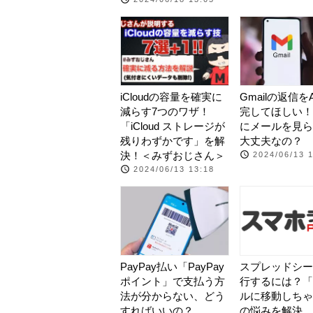
iCloudの容量を確実に
Gmailの返信を
減らす7つのワザ！
完してほしい！
「iCloud ストレージが
にメールを見ら
残りわずかです」を解
大丈夫なの？
決！＜みずおじさん＞
2024/06/13 
2024/06/13 13:18
PayPay払い「PayPay
スプレッドシー
ポイント」で支払う方
行するには？「
法が分からない、どう
ルに移動しちゃ
すればいいの？
の悩みを解決