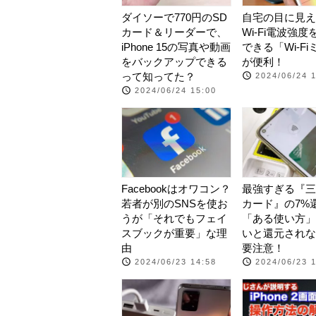
ダイソーで770円のSD
自宅の目に見え
カード＆リーダーで、
Wi-Fi電波強
iPhone 15の写真や動画
できる「Wi-F
をバックアップできる
が便利！
って知ってた？
2024/06/24 
2024/06/24 15:00
Facebookはオワコン？
最強すぎる『三
若者が別のSNSを使お
カード』の7%
うが「それでもフェイ
「ある使い方」
スブックが重要」な理
いと還元されな
由
要注意！
2024/06/23 14:58
2024/06/23 