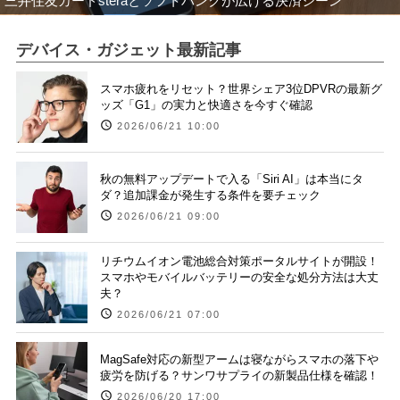
三井住友カードsteraとソフトバンクが広げる決済シーン
デバイス・ガジェット最新記事
スマホ疲れをリセット？世界シェア3位DPVRの最新グ
ッズ「G1」の実力と快適さを今すぐ確認
2026/06/21 10:00
秋の無料アップデートで入る「Siri AI」は本当にタ
ダ？追加課金が発生する条件を要チェック
2026/06/21 09:00
リチウムイオン電池総合対策ポータルサイトが開設！
スマホやモバイルバッテリーの安全な処分方法は大丈
夫？
2026/06/21 07:00
MagSafe対応の新型アームは寝ながらスマホの落下や
疲労を防げる？サンワサプライの新製品仕様を確認！
2026/06/20 17:00