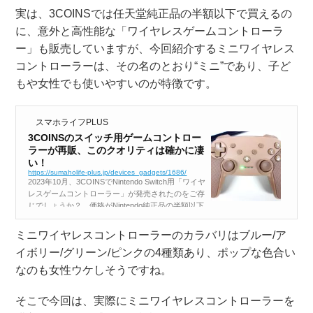
実は、3COINSでは任天堂純正品の半額以下で買えるの
に、意外と高性能な「ワイヤレスゲームコントローラ
ー」も販売していますが、今回紹介するミニワイヤレス
コントローラーは、その名のとおり“ミニ”であり、子ど
もや女性でも使いやすいのが特徴です。
スマホライフPLUS
3COINSのスイッチ用ゲームコントロー
ラーが再販、このクオリティは確かに凄
い！
https://sumaholife-plus.jp/devices_gadgets/1686/
2023年10月、3COINSでNintendo Switch用「ワイヤ
レスゲームコントローラー」が発売されたのをご存
じでしょうか？ 価格がNintendo純正品の半額以下
とあって大人気となり、アッという間に完売したの
ですが、2024年1月15日にようやく再販されたの...
ミニワイヤレスコントローラーのカラバリはブルー/ア
イボリー/グリーン/ピンクの4種類あり、ポップな色合い
なのも女性ウケしそうですね。
そこで今回は、実際にミニワイヤレスコントローラーを