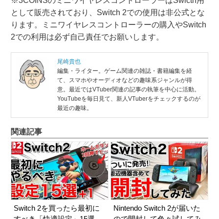
※3COINSのミニワイヤレスコントローラーはSwicth用
として販売されており、Switch 2での使用は非公式とな
ります。ミニワイヤレスコントローラーの購入やSwitch
2での利用は必ず自己責任でお願いします。
尾崎貴也
編集・ライター。ゲーム関連の雑誌・書籍編集を経
て、スマホやオーディオなどの趣味系ジャンルが得
意。最近ではVTuber関連の記事の執筆を中心に活動。
YouTubeを毎日見て、新人VTuberをチェックするのが
最近の趣味。
関連記事
Switch 2を買ったら最初に
Nintendo Switch 2が届いた
すべき「快適設定」15選
ので開封して色々試してみ