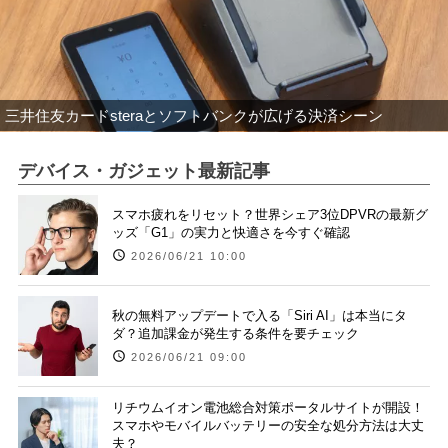
三井住友カードsteraとソフトバンクが広げる決済シーン
デバイス・ガジェット最新記事
スマホ疲れをリセット？世界シェア3位DPVRの最新グ
ッズ「G1」の実力と快適さを今すぐ確認
2026/06/21 10:00
秋の無料アップデートで入る「Siri AI」は本当にタ
ダ？追加課金が発生する条件を要チェック
2026/06/21 09:00
リチウムイオン電池総合対策ポータルサイトが開設！
スマホやモバイルバッテリーの安全な処分方法は大丈
夫？