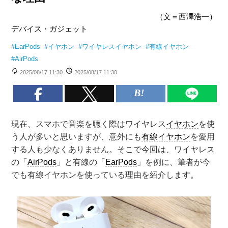
（文＝西澤浩一）
デバイス・ガジェット
#
EarPods
#
イヤホン
#
ワイヤレスイヤホン
#
有線イヤホン
#
AirPods
2025/08/17 11:30
2025/08/17 11:30
現在、スマホで音楽を聴く際はワイヤレス
イヤホン
を使
う人が多いと思いますが、意外にも
有線イヤホン
を愛用
する人も少なくありません。そこで今回は、ワイヤレス
の「
AirPods
」と有線の「
EarPods
」を例に、筆者が今
でも有線イヤホンを使っている理由を紹介します。