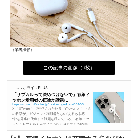
（筆者撮影）
この記事の画像（6枚）
スマホライフPLUS
「サブカルって決めつけないで」有線イ
ヤホン愛用者の正論が話題に
https://sumaholife-plus.jp/devices_gadgets/36108/
X（旧Twitter）で発信された林業（@uwumx_）さん
の投稿が、ガジェット利用者たちの“あるある感
情”を見事に代弁して話題を呼んでいる。 有線イヤ
ホンがサブカルガキアイテム扱いされてるの納得い
かない。普通に安くて音質も良いから使ってるのに
この投稿は、シンプ...