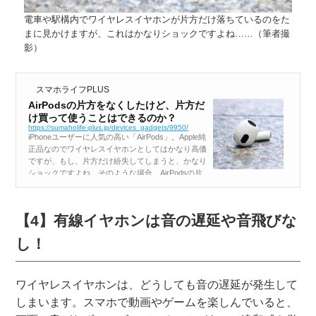
電車や駅構内でワイヤレスイヤホンが片方だけ落ちているのをた
まに見かけますが、これはかなりショックですよね……（筆者撮
影）
スマホライフPLUS
AirPodsの片方をなくしたけど、片方だ
け買って使うことはできるのか？
https://sumaholife-plus.jp/devices_gadgets/9950/
iPhoneユーザーに人気の高い「AirPods」。Apple純
正品なのでワイヤレスイヤホンとしてはかなり高価
ですが、もし、片方だけ紛失してしまうと、かなり
ショックですよね。そのような場合、AirPodsの片
方だけを購入して使うことは可能なのでしょうか？
そこで今回は...
【4】有線イヤホンは音の遅延や音飛びな
し！
ワイヤレスイヤホンは、どうしても音の遅延が発生して
しまいます。スマホで動画やゲームを楽しんでいると、