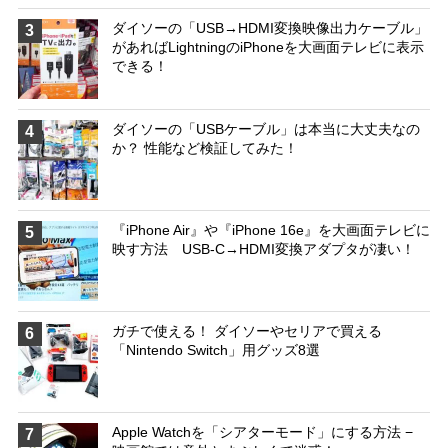
ダイソーの「USB→HDMI変換映像出力ケーブル」
3
があればLightningのiPhoneを大画面テレビに表示
できる！
ダイソーの「USBケーブル」は本当に大丈夫なの
4
か？ 性能など検証してみた！
『iPhone Air』や『iPhone 16e』を大画面テレビに
5
映す方法 USB-C→HDMI変換アダプタが凄い！
ガチで使える！ ダイソーやセリアで買える
6
「Nintendo Switch」用グッズ8選
Apple Watchを「シアターモード」にする方法 −
7