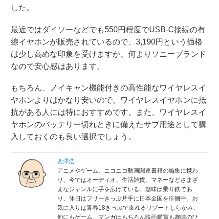
した。
最近ではダイソーなどでも550円程度でUSB-C接続の有
線イヤホンが販売されているので、3,190円という価格
は少し高めな印象を受けますが、何よりソニーブランド
なので安心感はあります。
もちろん、ノイキャン機能付きの高性能なワイヤレスイ
ヤホンよりはかなり安いので、ワイヤレスイヤホンに抵
抗がある人には特におすすめです。また、ワイヤレスイ
ヤホンのバッテリー切れときに備えたサブ用途として購
入しておくのも良い選択でしょう。
西澤浩一
アニメやゲーム、ニコニコ動画関連書籍の編集に携わ
り、今ではオーディオ、生活雑貨、マネーなどさまざ
まなジャンルに手を広げている。趣味は乗り鉄であ
り、休日はフリーきっぷ片手に日本全国を徘徊中。お
気に入りは青春18きっぷで乗れるリゾートしらかみ。
他にもゲーム、マンガはもちろん映画鑑賞も趣味のひ