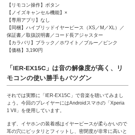
【リモコン操作】ボタン
【ノイズキャンセル機能】×
【専用アプリ】なし
【同梱】ハイブリッドイヤーピース（XS／M／XL）／
保証書／取扱説明書／コード長アジャスター
【カラバリ】ブラック／ホワイト／ブルー／ピンク
【価格】3,190円
「IER-EX15C」は音の解像度が高く、リ
モコンの使い勝手もバツグン
それでは実際に「IER-EX15C」で音楽を聴いてみまし
ょう。今回のプレイヤーにはAndroidスマホの「Xperia
1 VII」を使用しています。
まず、イヤホンの装着感はイヤーピースが柔らかいので
耳の穴にピッタリとフィットし、密閉度が非常に高いと