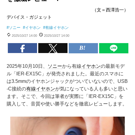
（文＝西澤浩一）
デバイス・ガジェット
#
ソニー
#
イヤホン
#
有線イヤホン
2025/10/27 14:00
2025/10/27 14:00
2025年10月10日、
ソニー
から有線
イヤホン
の最新モデ
ル「IER-EX15C」が発売されました。最近のスマホに
は3.5mmのイヤホンジャックがついていないので、USB
-C接続の
有線イヤホン
が気になっている人も多いと思い
ます。そこで、今回は筆者が実際に「IER-EX15C」を
購入して、音質や使い勝手などを徹底レビューします。