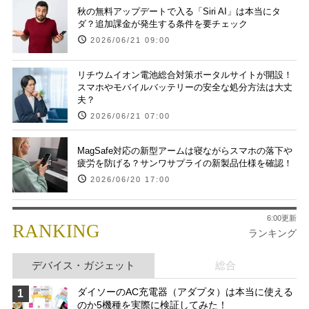
秋の無料アップデートで入る「Siri AI」は本当にタ
ダ？追加課金が発生する条件を要チェック
2026/06/21 09:00
リチウムイオン電池総合対策ポータルサイトが開設！
スマホやモバイルバッテリーの安全な処分方法は大丈
夫？
2026/06/21 07:00
MagSafe対応の新型アームは寝ながらスマホの落下や
疲労を防げる？サンワサプライの新製品仕様を確認！
2026/06/20 17:00
6:00更新
RANKING
ランキング
デバイス・ガジェット
総合
ダイソーのAC充電器（アダプタ）は本当に使える
1
のか5機種を実際に検証してみた！