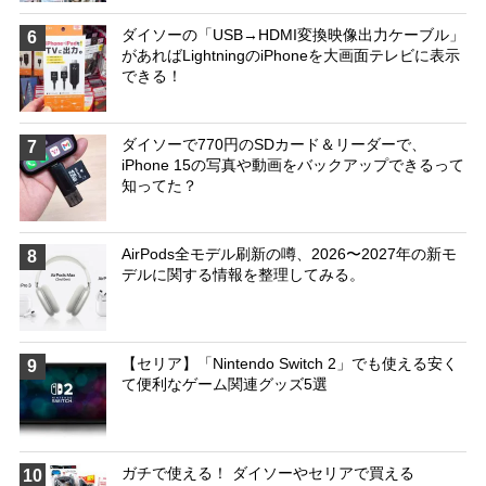
ダイソーの「USB→HDMI変換映像出力ケーブル」
6
があればLightningのiPhoneを大画面テレビに表示
できる！
ダイソーで770円のSDカード＆リーダーで、
7
iPhone 15の写真や動画をバックアップできるって
知ってた？
AirPods全モデル刷新の噂、2026〜2027年の新モ
8
デルに関する情報を整理してみる。
【セリア】「Nintendo Switch 2」でも使える安く
9
て便利なゲーム関連グッズ5選
ガチで使える！ ダイソーやセリアで買える
10