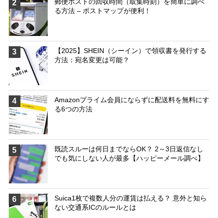
郵便ポストの回収時間（取集時刻）を簡単に調べ
2
る方法 – ポストマップが便利！
【2025】SHEIN（シーイン）で領収書を発行する
3
方法：宛名変更は可能？
Amazonプライム会員にならずに配送料を無料にす
4
る6つの方法
既読スルーは何日までならOK？ 2～3日返信なし
5
でも気にしない人が最多【ハッピーメール調べ】
Suica1枚で複数人分の運賃は払える？ 意外と知ら
6
ない交通系ICのルールとは