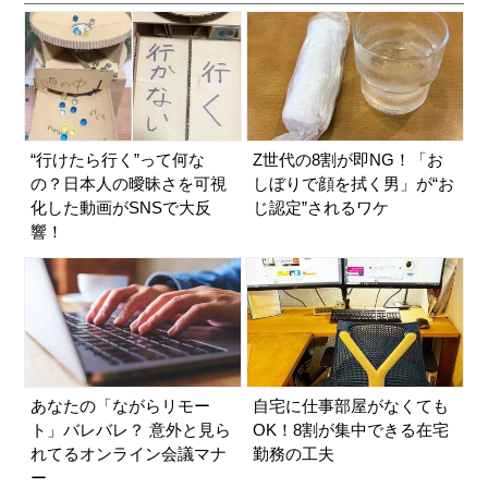
“行けたら行く”って何な
Z世代の8割が即NG！「お
の？日本人の曖昧さを可視
しぼりで顔を拭く男」が“お
化した動画がSNSで大反
じ認定”されるワケ
響！
あなたの「ながらリモー
自宅に仕事部屋がなくても
ト」バレバレ？ 意外と見ら
OK！8割が集中できる在宅
れてるオンライン会議マナ
勤務の工夫
ー