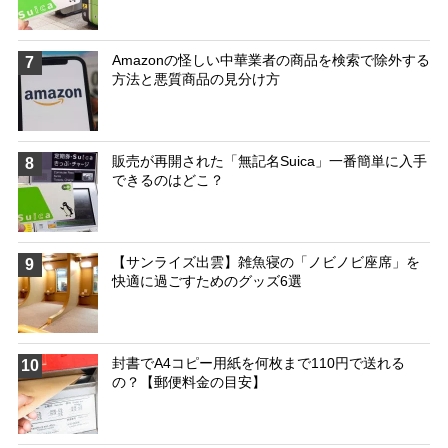
Amazonの怪しい中華業者の商品を検索で除外する
7
方法と悪質商品の見分け方
販売が再開された「無記名Suica」一番簡単に入手
8
できるのはどこ？
【サンライズ出雲】雑魚寝の「ノビノビ座席」を
9
快適に過ごすためのグッズ6選
封書でA4コピー用紙を何枚まで110円で送れる
10
の？【郵便料金の目安】