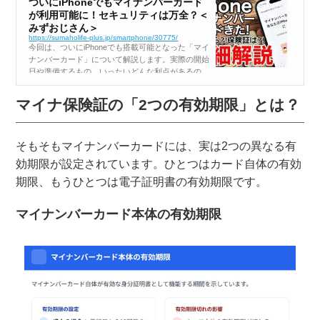
ついにiPhoneでもマイナンバーカード
が利用可能に！セキュリティは万全？＜
みずおじさん＞
https://sumaholife-plus.jp/smartphone/30775/
今回は、ついにiPhoneでも搭載可能となった「マイ
ナンバーカード」について解説します。実際の開始
日や準備するもの、いったいどんな利点があるの
か？ マイナ保険証は使えるのか？ そして、気に
なるセキュリティの安全性についても解説していき
マイナ保険証の「2つの有効期限」とは？
ますよ。 デジタル庁からの発...
そもそもマイナンバーカードには、実は2つの異なる有
効期限が設定されています。ひとつはカード自体の有効
期限、もうひとつは電子証明書の有効期限です。
マイナンバーカード本体の有効期限