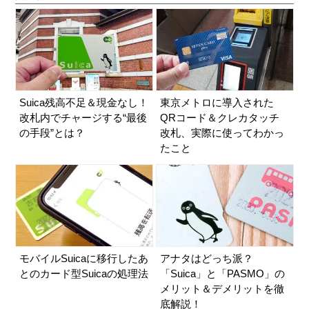
Suica残高不足＆現金なし！
東京メトロに導入された
改札内でチャージする“最後
QRコード＆クレカタッチ
の手段”とは？
改札、実際に使ってわかっ
たこと
モバイルSuicaに移行したあ
アナタはどっち派？
とのカード型Suicaの処理法
「Suica」と「PASMO」の
メリット＆デメリットを徹
底解説！