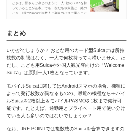
ときは、皆さんご存じのように一人1枚のSuicaを持
っていることが基本。でも、友だちや家族と一緒の
とき、1枚のSuicaで複数人が列車やバスに乗ること
はできないのでしょうか？ Suicaは一人1枚が基
本！...
まとめ
いかがでしょうか？ おとな用のカード型Suicaには所持
枚数の制限はなく、一人で何枚持っても構いません。た
だし、こども用Suicaや外国人観光客向けの「Welcome
Suica」は原則一人1枚となっています。
モバイルSuicaに関してはAndroidスマホの場合、機種に
よって発行枚数が異なるものの、最近の機種ならモバイ
ルSuicaを2枚以上＆モバイルPASMOを1枚まで発行可
能です。たとえば、通勤用とプライベート用で使い分け
ている人も多いのではないでしょうか？
なお、JRE POINTでは複数枚のSuicaを合算できますの