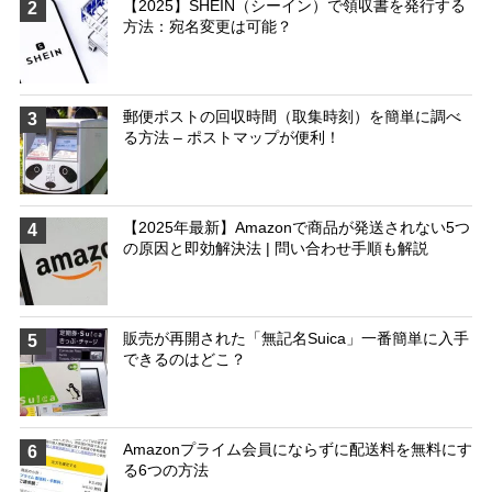
【2025】SHEIN（シーイン）で領収書を発行する
2
方法：宛名変更は可能？
郵便ポストの回収時間（取集時刻）を簡単に調べ
3
る方法 – ポストマップが便利！
【2025年最新】Amazonで商品が発送されない5つ
4
の原因と即効解決法 | 問い合わせ手順も解説
販売が再開された「無記名Suica」一番簡単に入手
5
できるのはどこ？
Amazonプライム会員にならずに配送料を無料にす
6
る6つの方法