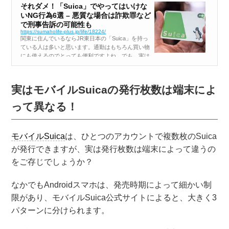
それダメ！「Suica」でやってはいけな
いNG行為6選 – 悪質な場合は詐欺罪など
で刑事告訴の可能性も
https://sumaholife-plus.jp/life/18224/
関東に住んでいるならJR東日本の「Suica」を持っ
ている人は多いと思います。通勤はもちろん買い物
にも使えるのでとっても便利ですよね。でも、実は
SuicaにはやってはいけないNG行為があるのをご存
じでしょうか？ ついうっかりしてしまうと、思わ
ぬトラブルに見舞われること...
実はモバイルSuicaの発行枚数は端末によ
って異なる！
モバイルSuica
は、ひとつのアカウントで複数枚のSuica
が発行できますが、実は発行枚数は端末によって違うの
をご存じでしょうか？
なかでもAndroidスマホは、発売時期によって細かい制
限があり、モバイルSuica公式サイトによると、大きく3
パターンに分けられます。