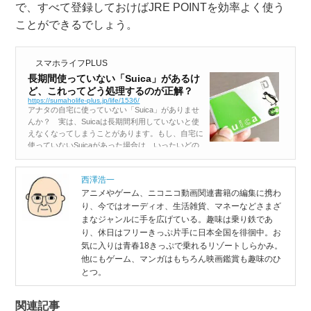
で、すべて登録しておけばJRE POINTを効率よく使う
ことができるでしょう。
スマホライフPLUS
長期間使っていない「Suica」があるけ
ど、これってどう処理するのが正解？
https://sumaholife-plus.jp/life/1536/
アナタの自宅に使っていない「Suica」がありませ
んか？ 実は、Suicaは長期間利用していないと使
えなくなってしまうことがあります。もし、自宅に
使っていないSuicaがあった場合は、いったいどの
ようにするのが正解なのでしょうか？ 使えなくなっ
たSuicaはJR東日本...
西澤浩一
アニメやゲーム、ニコニコ動画関連書籍の編集に携わ
り、今ではオーディオ、生活雑貨、マネーなどさまざ
まなジャンルに手を広げている。趣味は乗り鉄であ
り、休日はフリーきっぷ片手に日本全国を徘徊中。お
気に入りは青春18きっぷで乗れるリゾートしらかみ。
他にもゲーム、マンガはもちろん映画鑑賞も趣味のひ
とつ。
関連記事