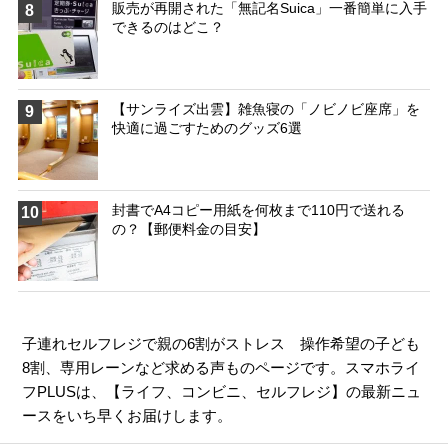
販売が再開された「無記名Suica」一番簡単に入手
8
できるのはどこ？
【サンライズ出雲】雑魚寝の「ノビノビ座席」を
9
快適に過ごすためのグッズ6選
封書でA4コピー用紙を何枚まで110円で送れる
10
の？【郵便料金の目安】
子連れセルフレジで親の6割がストレス 操作希望の子ども
8割、専用レーンなど求める声ものページです。スマホライ
フPLUSは、【
ライフ
、
コンビニ
、
セルフレジ
】の最新ニュ
ースをいち早くお届けします。