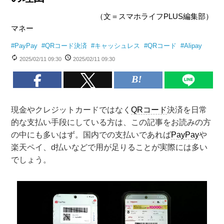
（文＝スマホライフPLUS編集部）
マネー
#
PayPay
#
QRコード決済
#
キャッシュレス
#
QRコード
#
Alipay
2025/02/11 09:30
2025/02/11 09:30
現金やクレジットカードではなく
QRコード
決済を日常
的な支払い手段にしている方は、この記事をお読みの方
の中にも多いはず。国内での支払いであれば
PayPay
や
楽天ペイ、d払いなどで用が足りることが実際には多い
でしょう。