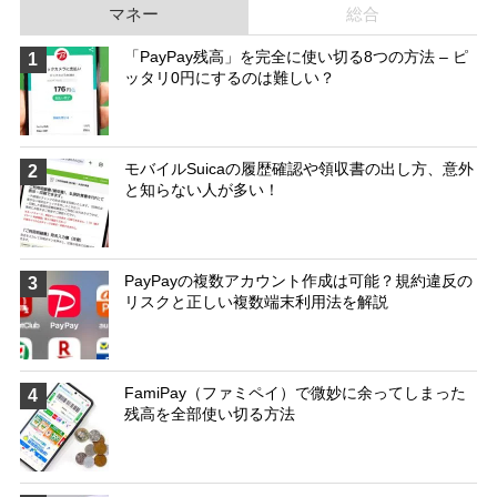
マネー
総合
「PayPay残高」を完全に使い切る8つの方法 – ピ
1
ッタリ0円にするのは難しい？
モバイルSuicaの履歴確認や領収書の出し方、意外
2
と知らない人が多い！
PayPayの複数アカウント作成は可能？規約違反の
3
リスクと正しい複数端末利用法を解説
FamiPay（ファミペイ）で微妙に余ってしまった
4
残高を全部使い切る方法