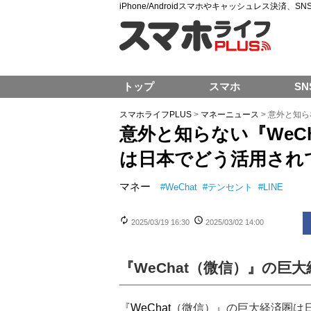
iPhone/Androidスマホやキャッシュレス決済、
トップ
スマホ
SN
スマホライフPLUS
>
マネーニュース
>
意外と知ら
意外と知らない『WeC
は日本でどう活用され
マネー
#
WeChat
#
テンセント
#
LINE
2025/03/19 16:30
2025/03/02 14:00
『WeChat（微信）』の
『
WeChat
（微信）』の巨大経済圏は