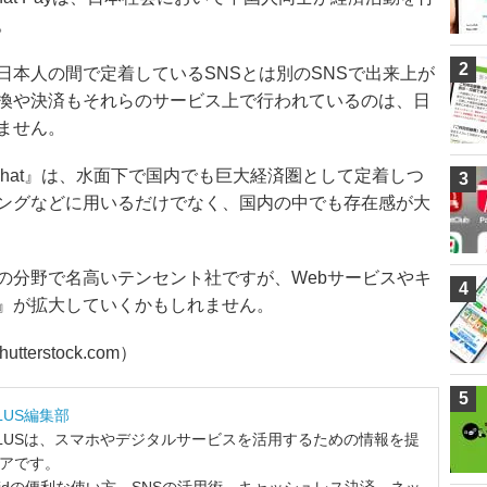
。
2
日本人の間で定着しているSNSとは別のSNSで出来上が
換や決済もそれらのサービス上で行われているのは、日
ません。
Chat』は、水面下で国内でも巨大経済圏として定着しつ
3
ングなどに用いるだけでなく、国内の中でも存在感が大
の分野で名高いテンセント社ですが、Webサービスやキ
4
』が拡大していくかもしれません。
tterstock.com）
5
LUS編集部
LUSは、スマホやデジタルサービスを活用するための情報を提
ィアです。
ndroidの便利な使い方、SNSの活用術、キャッシュレス決済、ネッ