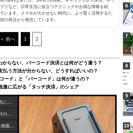
6
プリなど、日常生活に役立つテクニックやお得な情報を紹
ています。スマホが欠かせない時代に、より賢く活用するた
自の視点から発信しています。
7
＜ 前へ
1
2
方がわからない、バーコード決済とは何がどう違う？
8
ト」で支払う方法が分からない、どうすればいいの？
Rコード」と「バーコード」は何が違うの？
急激に広がる「タッチ決済」のシェア
9
カーボンナノチューブで熱を近赤外光に変換する方法
メルカリで熊本地震支援を開始：寄付の方法と活用先
NEC「LAVIE Tab T12」発売！2.5K大画面Androidタブレットが6万円台で登場
10