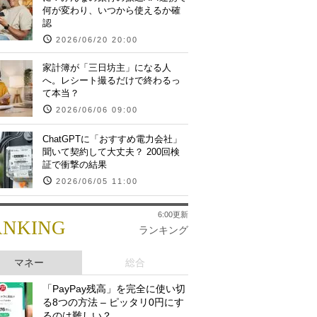
何が変わり、いつから使えるか確
認
2026/06/20 20:00
家計簿が「三日坊主」になる人
へ。レシート撮るだけで終わるっ
て本当？
2026/06/06 09:00
ChatGPTに「おすすめ電力会社」
聞いて契約して大丈夫？ 200回検
証で衝撃の結果
2026/06/05 11:00
6:00更新
ANKING
ランキング
マネー
総合
「PayPay残高」を完全に使い切
る8つの方法 – ピッタリ0円にす
るのは難しい？