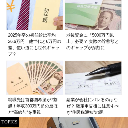
2025年卒の初任給は平均
老後資金に「5000万円以
26.6万円 他世代と6万円の
上」必要？ 実際の貯蓄額と
差、使い道にも世代ギャッ
のギャップが深刻に
プ？
就職先は首都圏希望が7割
副業が会社にバレるのはな
超！年収300万円超の層ほ
ぜ？ 確定申告後に注意すべ
ど“高給与”を重視
き“住民税通知”の罠
TOPICS