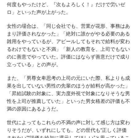
何度もやったけど、『次もよろしく！』だけで労いゼ
ロ」といった声が上がった。
女性の場合は、「同じ会社でも、営業が花形、事務はあ
まり評価されなかった」「絶対に誰かがやる必要のある
雑用をやっているが、アピールしてもそれで給料が変わ
るわけでもないと不満」「新人の教育を、上司でもない
のに善意でやっていた。評価にはならず善意だけで成り
立っている」との声が。
また、「男尊女卑思考の上司の元にいた際、私よりも成
果を出していない男性の先輩のほうが給料が高かった」
「昇給試験の対象に、実力度外視で対象になりそうな男
性を上司が推薦していた」といった男女格差の評価も不
満の原因にあるようだ。
世代によってもこれらの不満の声に対して感じ方は変わ
りそうだが、いずれにしても、どの世代も“正しく評価
されたい”“評価を給与に還元してほしい”と思っているこ