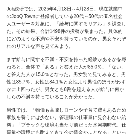
Job総研では、2025年4月18日～4月28日、現在就業中
のJobQ Townに登録者している20代～50代の匿名社会
人ユーザーを対象に、「給与に関するリアル」を調査し
た。その結果、合計1498件の投稿が集まった。具体的
にどのような不満や不安を持っているのか、男女それぞ
れのリアルな声を見てみよう。
まず給与に関する不満・不安を持った経験があるかを尋
ねると、全体で「ある」と答えた人が85.0％、「ない」
と答えた人が15.0％となった。男女別で見てみると、男
性は85.7％、女性は84.1％と女性より男性のほうがわず
かに上回ったが、男女とも8割を超える人が給与に何か
しらの不満を持っていることが分かった。
男性では、「物価も高騰しローンや子育て費もあるため
家族を養うには少ない。管理職の仕事量に見合わない給
料」「ブラックな環境も当たり前だった氷河期時代。仕
事量や環境にも耐えてきて今の賃金か…となる」といっ