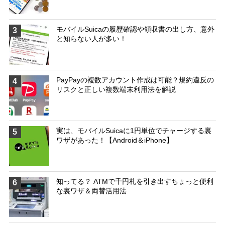
モバイルSuicaの履歴確認や領収書の出し方、意外
3
と知らない人が多い！
PayPayの複数アカウント作成は可能？規約違反の
4
リスクと正しい複数端末利用法を解説
実は、モバイルSuicaに1円単位でチャージする裏
5
ワザがあった！【Android＆iPhone】
知ってる？ ATMで千円札を引き出すちょっと便利
6
な裏ワザ＆両替活用法