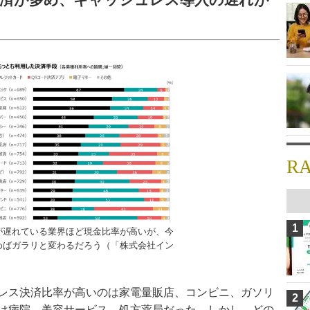
R
1
が遅れている業界ほど現金比率が高いが、今
めばガラリと変わるだろう（「株式会社イン
）
レス決済比率が高いのは家電量販店、コンビニ、ガソリ
2
は病院、美容サービス、処方薬局だった。しかし、どの