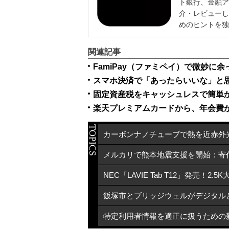
ト銀行、金融ア
介・レビューし
めのヒントを独
関連記事
FamiPay（ファミペイ）で微妙に
スマホ決済で「あったらいいな」と
固定資産税をキャッシュレスで簡単か
TOPICS