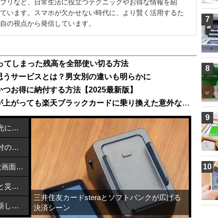
プリなど、日常生活に役立つテクニックやお得な情報を紹
ています。スマホが欠かせない時代に、より賢く活用するた
7
自の視点から発信しています。
余ってしまった残高を全部使い切る方法
8
思うサービスとは？男女別の違いも明らかに
つお得に納付する方法【2025最新版】
楽天プレミアムカードから、年会費が上がっても楽天ブラックカードに乗り換えた意外な理由
9
カーボンナノチューブで熱を近赤外光に変換する方法
メルカリで熊本地震支援を開始：寄付の方法と活用先
NEC「LAVIE Tab T12」発売！2.5K大画面Androidタブレットが6万円台で登場
10
飯塚市とブリッジウェルがデジタルと災害支援で連携協定締結
三井住友カードsteraとソフトバンクが広げる
特定利用者情報を適正に扱うための新しい指針とは？
決済シーン