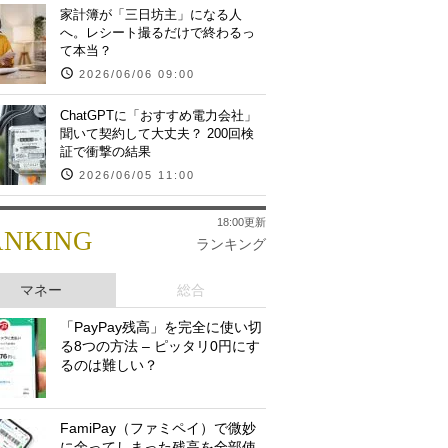
家計簿が「三日坊主」になる人
へ。レシート撮るだけで終わるっ
て本当？
2026/06/06 09:00
ChatGPTに「おすすめ電力会社」
聞いて契約して大丈夫？ 200回検
証で衝撃の結果
2026/06/05 11:00
18:00更新
ANKING
ランキング
マネー
総合
「PayPay残高」を完全に使い切
る8つの方法 – ピッタリ0円にす
るのは難しい？
FamiPay（ファミペイ）で微妙
に余ってしまった残高を全部使