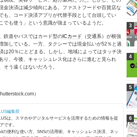
現金決済は減少傾向にある。ファストフードや百貨店な
でも、コード決済アプリが代替手段として台頭してい
こでも使う」という意識が強まっているようだ。
3
。鉄道やバスではカード型の
ICカード
（交通系）が根強
増加している。一方、タクシーでは現金払いが52％と過
済は20％にとどまる。しかし、地域によってはタッチ決
4
もあり、今後、キャッシュレス化はさらに進むと見られ
、そう遠くはないだろう。
5
tterstock.com）
LUS編集部
LUSは、スマホやデジタルサービスを活用するための情報を提
6
ィアです。
ndroidの便利な使い方、SNSの活用術、キャッシュレス決済、ネッ