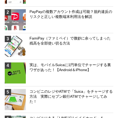
PayPayの複数アカウント作成は可能？規約違反の
2
リスクと正しい複数端末利用法を解説
FamiPay（ファミペイ）で微妙に余ってしまった
3
残高を全部使い切る方法
実は、モバイルSuicaに1円単位でチャージする裏
4
ワザがあった！【Android＆iPhone】
コンビニのレジやATMで「Suica」をチャージする
5
方法 実際にセブン銀行ATMでチャージしてみ
た！
コンビニにある「LINEプリペイドカード」を