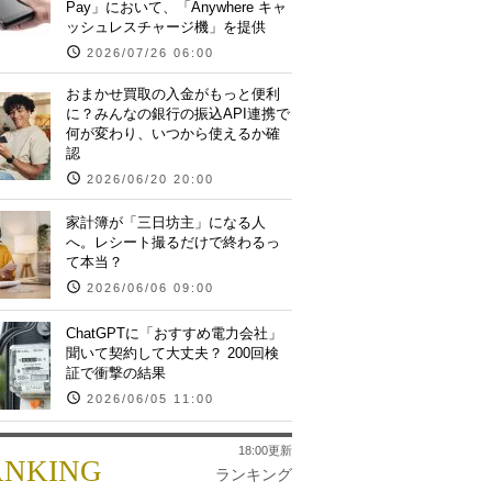
Pay」において、「Anywhere キャ
ッシュレスチャージ機」を提供
2026/07/26 06:00
おまかせ買取の入金がもっと便利
に？みんなの銀行の振込API連携で
何が変わり、いつから使えるか確
認
2026/06/20 20:00
家計簿が「三日坊主」になる人
へ。レシート撮るだけで終わるっ
て本当？
2026/06/06 09:00
ChatGPTに「おすすめ電力会社」
聞いて契約して大丈夫？ 200回検
証で衝撃の結果
2026/06/05 11:00
18:00更新
ANKING
ランキング