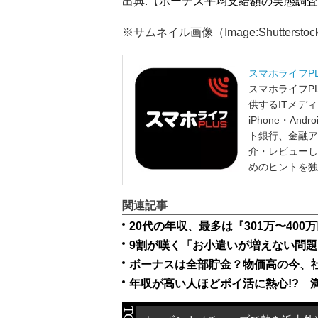
出典:【
ボーナス平均支給額の実態調査
※サムネイル画像（Image:Shutterstoc
スマホライフP
スマホライフP
供するITメデ
iPhone・A
ト銀行、金融ア
介・レビューし
めのヒントを独
関連記事
20代の年収、最多は『301万〜400
9割が嘆く「お小遣いが増えない問題
ボーナスは全部貯金？物価高の今、
年収が高い人ほどポイ活に熱心!? 満