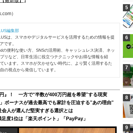
【最新版】
】
5
k.com）
LUS編集部
LUSは、スマホやデジタルサービスを活用するための情報を提
6
ィアです。
ndroidの便利な使い方、SNSの活用術、キャッシュレス決済、ネッ
プリなど、日常生活に役立つテクニックやお得な情報を紹
ています。スマホが欠かせない時代に、より賢く活用するた
7
自の視点から発信しています。
万円』！ 一方で“半数が400万円超を希望”する現実
8
」ボーナスが過去最高でも家計を圧迫する”あの理由”
社会人が選んだ堅実すぎる選択とは
足度1位は「楽天ポイント」「PayPay」
9