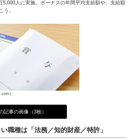
万5,000人に実施。ボーナスの年間平均支給額や、支給額
こう。
ck.com）
の記事の画像（3枚）
多い職種は「法務／知的財産／特許」