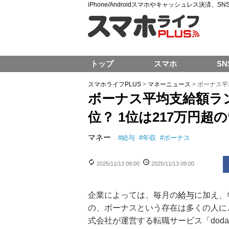
iPhone/Androidスマホやキャッシュレス決済、
トップ
スマホ
SN
スマホライフPLUS
>
マネーニュース
>
ボーナス平
ボーナス平均支給額ラ
位？ 1位は217万円超
マネー
#
給与
#
年収
#
ボーナス
2025/11/13 09:00
2025/11/13 09:00
企業によっては、毎月の
給与
に加え、
の、ボーナスという存在は多くの人に
式会社が運営する転職サービス「do