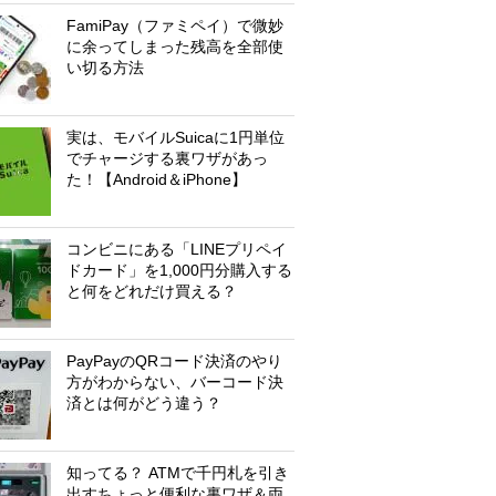
FamiPay（ファミペイ）で微妙
に余ってしまった残高を全部使
い切る方法
実は、モバイルSuicaに1円単位
でチャージする裏ワザがあっ
た！【Android＆iPhone】
コンビニにある「LINEプリペイ
ドカード」を1,000円分購入する
と何をどれだけ買える？
PayPayのQRコード決済のやり
方がわからない、バーコード決
済とは何がどう違う？
知ってる？ ATMで千円札を引き
出すちょっと便利な裏ワザ＆両