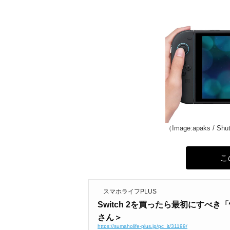
（Image:apaks / Shu
こ
スマホライフPLUS
Switch 2を買ったら最初にすべ
さん＞
https://sumaholife-plus.jp/pc_it/31199/